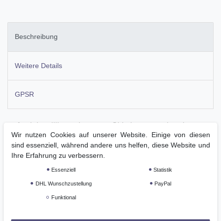
Beschreibung
Weitere Details
GPSR
feminin tailliertes Langarm-Shirt in ansprechendem
Wir nutzen Cookies auf unserer Website. Einige von diesen
Design aus hochwertigem Funktionsmaterial
sind essenziell, während andere uns helfen, diese Website und
leichtes, extra softes, recyclebares Power-Tech
Ihre Erfahrung zu verbessern.
Microfleece, Antipilling
Essenziell
Statistik
atmungsaktiv, gebürstete Innenseite für einen effektiven
DHL Wunschzustellung
PayPal
Feuchtigkeitstransport, hält warm und trocken
Funktional
glatte Materialoberfläche außen nimmt kein Heu oder