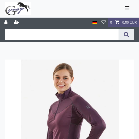
☰
0
0,00 EUR