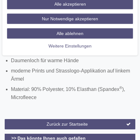
Dreck auf
Alle akzeptieren
spezielles Belüftungsmaterial unter den Armen für eine
Nur Notwendige akzeptieren
körpergerechte Klimatisierung
Hauptreißverschluss mit Kinnschutz
Alle ablehnen
elegante, silberfarbene Flatlock-Nähte reduzieren
Weitere Einstellungen
gleichzeitig unschönes Ausbeulen
Daumenloch für warme Hände
moderne Prints und Strasslogo-Applikation auf linkem
Ärmel
®
Material: 90% Polyester, 10% Elasthan (Spandex
),
Microfleece
Zurück zur Startseite
>> Das könnte Ihnen auch gefallen