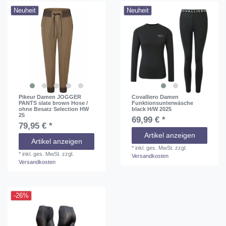
Neuheit
Neuheit
Pikeur Damen JOGGER
Covalliero Damen
PANTS slate brown Hose /
Funktionsunterwäsche
ohne Besatz Selection HW
black H/W 2025
25
69,99 € *
79,95 € *
Artikel anzeigen
Artikel anzeigen
*
inkl. ges. MwSt.
zzgl.
*
inkl. ges. MwSt.
zzgl.
Versandkosten
Versandkosten
-26%