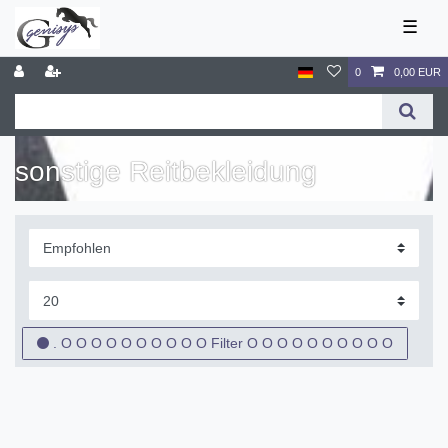
☰
0
0,00 EUR
sonstige Reitbekleidung
. O O O O O O O O O O Filter O O O O O O O O O O