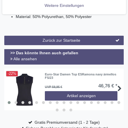
Weitenregulierung am Handgelenk mit Klettverschluss
Weitere Einstellungen
extra pflegeleicht, waschmaschinengeeignet
Material: 50% Polyurethan, 50% Polyester
Zurück zur Startseite
>> Das könnte Ihnen auch gefallen
Alle ansehen
-22%
Euro-Star Damen Top ESRamona navy ärmellos
FS/23
46,76 € *
UVP 59,95 €
Artikel anzeigen
Gratis Premiumversand (1 - 2 Tage)