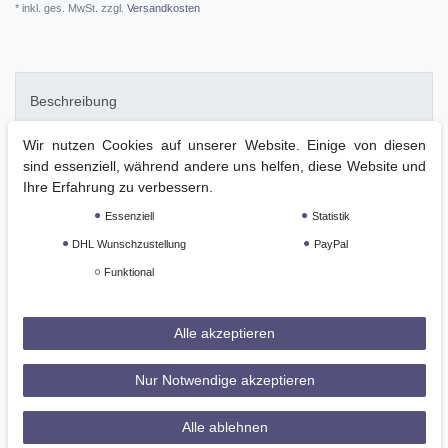
* inkl. ges. MwSt. zzgl.
Versandkosten
Beschreibung
Wir nutzen Cookies auf unserer Website. Einige von diesen
Technische Daten
sind essenziell, während andere uns helfen, diese Website und
Ihre Erfahrung zu verbessern.
Essenziell
Statistik
Weitere Details
DHL Wunschzustellung
PayPal
Funktional
GPSR
Alle akzeptieren
angenehm elastischer und wenig auftragender
Reithandschuh, der wie eine zweite Haut sitzt
Nur Notwendige akzeptieren
anti-slip Kunstleder in der gesamten Handinnenfläche
inklusive Zügelverstärkungen
elastisch im Handrückenbereich und im Übergang zum
Alle ablehnen
Handgelenk