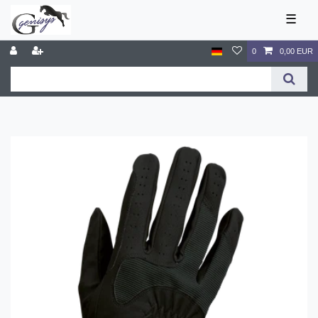
☰
0
0,00 EUR