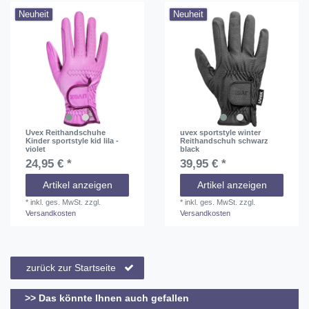
Neuheit
Neuheit
Uvex Reithandschuhe
uvex sportstyle winter
Kinder sportstyle kid lila -
Reithandschuh schwarz
violet
black
24,95 € *
39,95 € *
Artikel anzeigen
Artikel anzeigen
*
inkl. ges. MwSt.
zzgl.
*
inkl. ges. MwSt.
zzgl.
Versandkosten
Versandkosten
zurück zur Startseite
>> Das könnte Ihnen auch gefallen