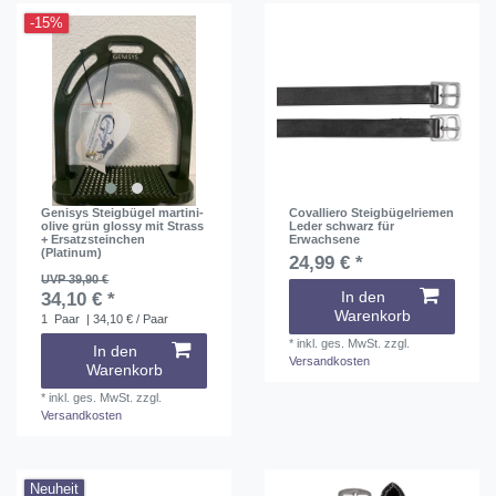
-15%
Genisys Steigbügel martini-
Covalliero Steigbügelriemen
olive grün glossy mit Strass
Leder schwarz für
+ Ersatzsteinchen
Erwachsene
(Platinum)
24,99 € *
UVP 39,90 €
In den
34,10 € *
Warenkorb
1
Paar
| 34,10 € / Paar
*
inkl. ges. MwSt.
zzgl.
In den
Versandkosten
Warenkorb
*
inkl. ges. MwSt.
zzgl.
Versandkosten
Neuheit