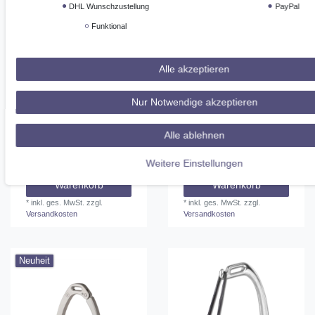
DHL Wunschzustellung
PayPal
Funktional
Alle akzeptieren
Nur Notwendige akzeptieren
Freejump Steigbügel Air
INNOVA RIDING
Pure black
Sicherheitssteigbügel
DYNAMIC copper & dark
Alle ablehnen
wood
295,00 € *
239,00 € *
1
Kilogramm
Weitere Einstellungen
In den
In den
Warenkorb
Warenkorb
*
inkl. ges. MwSt.
zzgl.
*
inkl. ges. MwSt.
zzgl.
Versandkosten
Versandkosten
Neuheit