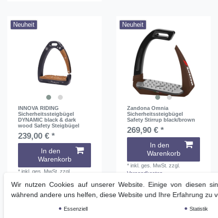
Neuheit
Neuheit
INNOVA RIDING
Zandona Omnia
Sicherheitssteigbügel
Sicherheitssteigbügel
DYNAMIC black & dark
Safety Stirrup black/brown
wood Safety Steigbügel
269,90 € *
239,00 € *
In den
In den
Warenkorb
Warenkorb
*
inkl. ges. MwSt.
zzgl.
*
inkl. ges. MwSt.
zzgl.
Versandkosten
Versandkosten
Wir nutzen Cookies auf unserer Website. Einige von diesen sind
während andere uns helfen, diese Website und Ihre Erfahrung zu 
Essenziell
Statistik
Neuheit
Neuheit