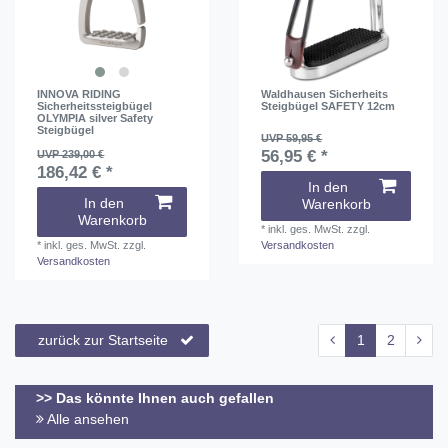
INNOVA RIDING
Waldhausen Sicherheits
Sicherheitssteigbügel
Steigbügel SAFETY 12cm
OLYMPIA silver Safety
Steigbügel
UVP 59,95 €
56,95 € *
UVP 239,00 €
186,42 € *
In den
In den
Warenkorb
Warenkorb
*
inkl. ges. MwSt.
zzgl.
*
inkl. ges. MwSt.
zzgl.
Versandkosten
Versandkosten
zurück zur Startseite
1
2
>> Das könnte Ihnen auch gefallen
Alle ansehen