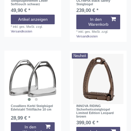
Steigbügelriemen Leder
OLYMPIA black Safety
Softtouch schwarz
Steigbügel
49,90 € *
239,00 € *
Artikel anzeigen
In den
Warenkorb
*
inkl. ges. MwSt.
zzgl.
Versandkosten
*
inkl. ges. MwSt.
zzgl.
Versandkosten
Neuheit
Covalliero Kerbl Steigbügel
INNOVA RIDING
Edelstahl Trittfläche 10 cm
Sicherheitssteigbügel
Limited Edition Leopard
brown
28,99 € *
399,00 € *
In den