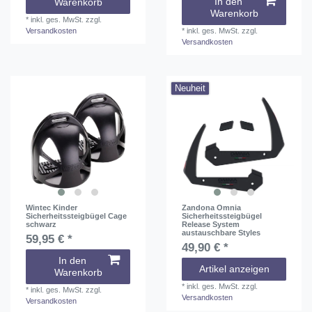
In den
Warenkorb
Warenkorb
*
inkl. ges. MwSt.
zzgl.
Versandkosten
*
inkl. ges. MwSt.
zzgl.
Versandkosten
Neuheit
Wintec Kinder
Zandona Omnia
Sicherheitssteigbügel Cage
Sicherheitssteigbügel
schwarz
Release System
austauschbare Styles
59,95 € *
49,90 € *
In den
Artikel anzeigen
Warenkorb
*
inkl. ges. MwSt.
zzgl.
*
inkl. ges. MwSt.
zzgl.
Versandkosten
Versandkosten