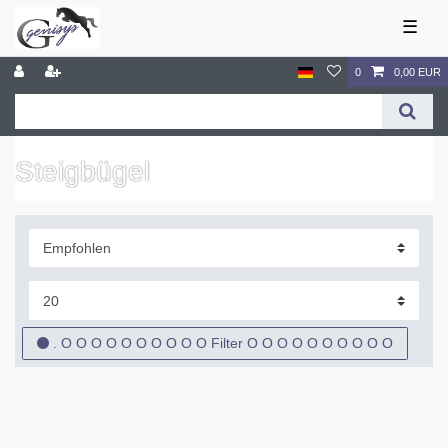
☰
0
0,00 EUR
Steigbügel
. O O O O O O O O O O Filter O O O O O O O O O O