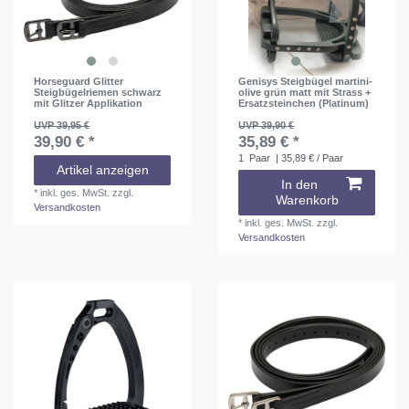
Horseguard Glitter
Genisys Steigbügel martini-
Steigbügelriemen schwarz
olive grün matt mit Strass +
mit Glitzer Applikation
Ersatzsteinchen (Platinum)
UVP 39,95 €
UVP 39,90 €
39,90 € *
35,89 € *
1
Paar
| 35,89 € / Paar
Artikel anzeigen
In den
*
inkl. ges. MwSt.
zzgl.
Warenkorb
Versandkosten
*
inkl. ges. MwSt.
zzgl.
Versandkosten