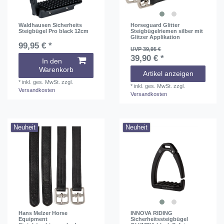
Waldhausen Sicherheits
Horseguard Glitter
Steigbügel Pro black 12cm
Steigbügelriemen silber mit
Glitzer Applikation
99,95 € *
UVP 39,95 €
39,90 € *
In den
Warenkorb
Artikel anzeigen
*
inkl. ges. MwSt.
zzgl.
*
inkl. ges. MwSt.
zzgl.
Versandkosten
Versandkosten
Neuheit
Neuheit
Hans Melzer Horse
INNOVA RIDING
Equipment
Sicherheitssteigbügel