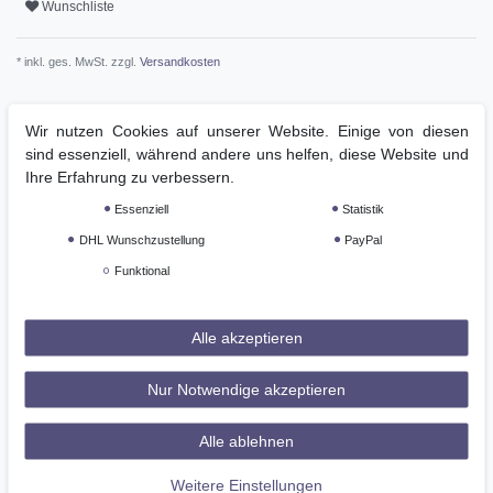
Wunschliste
* inkl. ges. MwSt. zzgl.
Versandkosten
Wir nutzen Cookies auf unserer Website. Einige von diesen
sind essenziell, während andere uns helfen, diese Website und
Beschreibung
Ihre Erfahrung zu verbessern.
Essenziell
Statistik
Weitere Details
DHL Wunschzustellung
PayPal
Funktional
GPSR
Alle akzeptieren
Reithose mit Kniebesatz für Damen, K-Tec
Nur Notwendige akzeptieren
Schmale Passform mit hohem Bund, mit einem Knopf
verschließbar. Robust, leistungsstark, 4-Wege-Stretch. Staub-,
Alle ablehnen
fett- und wasserabweisend. Doppellagiges, atmungsaktives,
formstabiles Material.
Weitere Einstellungen