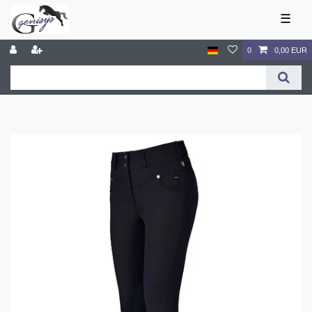
☰
0
0,00 EUR