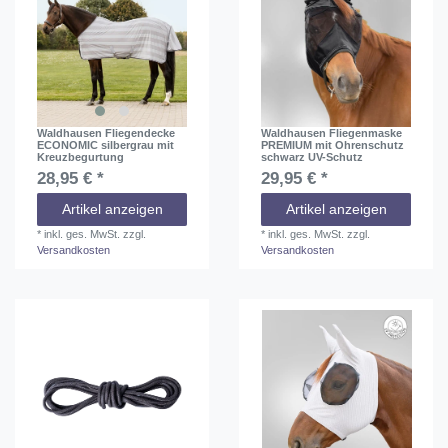
Waldhausen Fliegendecke
Waldhausen Fliegenmaske
ECONOMIC silbergrau mit
PREMIUM mit Ohrenschutz
Kreuzbegurtung
schwarz UV-Schutz
28,95 € *
29,95 € *
Artikel anzeigen
Artikel anzeigen
*
inkl. ges. MwSt.
zzgl.
*
inkl. ges. MwSt.
zzgl.
Versandkosten
Versandkosten