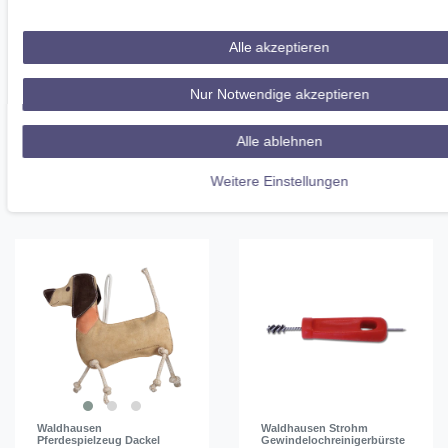
Waldhausen Fell- und
Waldhausen Staubbürste
Alle akzeptieren
Mähnenspray mit Kokosöl 1
HARDWOOD Echtholz mit
Liter
extra langen Borsten
19,95 € *
16,95 € *
Nur Notwendige akzeptieren
1
Liter
In den
In den
Warenkorb
Alle ablehnen
Warenkorb
*
inkl. ges. MwSt.
zzgl.
*
inkl. ges. MwSt.
zzgl.
Versandkosten
Weitere Einstellungen
Versandkosten
Waldhausen
Waldhausen Strohm
Pferdespielzeug Dackel
Gewindelochreinigerbürste