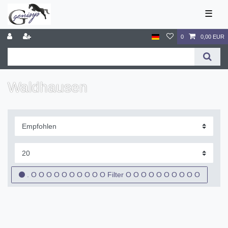
☰
0
0,00 EUR
Waldhausen
. O O O O O O O O O O Filter O O O O O O O O O O