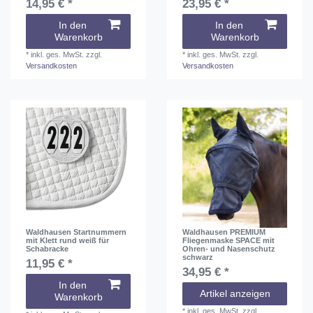
14,95 € *
23,95 € *
In den
In den
Warenkorb
Warenkorb
*
inkl. ges. MwSt.
zzgl.
*
inkl. ges. MwSt.
zzgl.
Versandkosten
Versandkosten
Waldhausen Startnummern
Waldhausen PREMIUM
mit Klett rund weiß für
Fliegenmaske SPACE mit
Schabracke
Ohren- und Nasenschutz
schwarz
11,95 € *
34,95 € *
In den
Artikel anzeigen
Warenkorb
*
inkl. ges. MwSt.
zzgl.