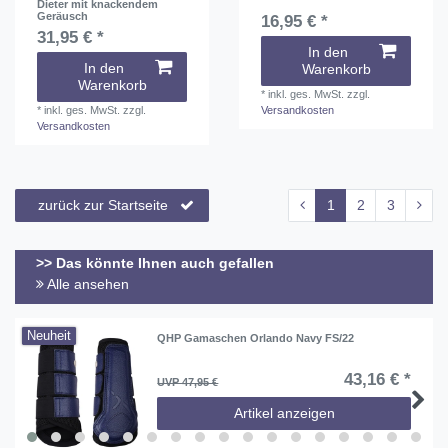
Dieter mit knackendem
Geräusch
16,95 € *
31,95 € *
In den
In den
Warenkorb
Warenkorb
*
inkl. ges. MwSt.
zzgl.
*
inkl. ges. MwSt.
zzgl.
Versandkosten
Versandkosten
zurück zur Startseite
1
2
3
>> Das könnte Ihnen auch gefallen
Alle ansehen
Neuheit
QHP Gamaschen Orlando Navy FS/22
43,16 € *
UVP 47,95 €
Artikel anzeigen