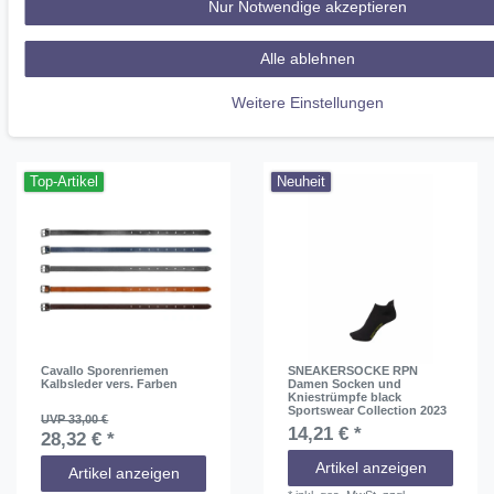
Nur Notwendige akzeptieren
25,04 € *
Artikel anzeigen
In den
*
inkl. ges. MwSt.
zzgl.
Alle ablehnen
Warenkorb
Versandkosten
*
inkl. ges. MwSt.
zzgl.
Weitere Einstellungen
Versandkosten
Top-Artikel
Neuheit
Cavallo Sporenriemen
SNEAKERSOCKE RPN
Kalbsleder vers. Farben
Damen Socken und
Kniestrümpfe black
Sportswear Collection 2023
UVP 33,00 €
14,21 € *
28,32 € *
Artikel anzeigen
Artikel anzeigen