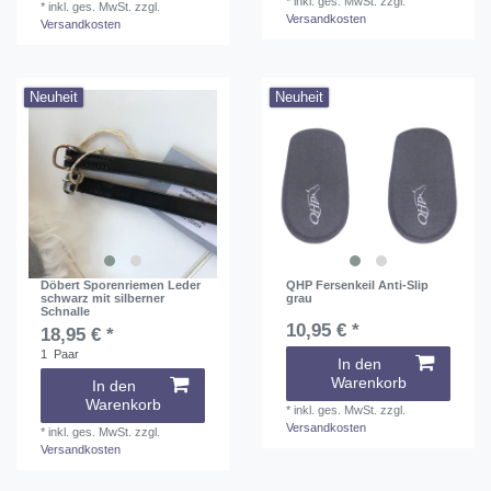
*
inkl. ges. MwSt.
zzgl.
*
inkl. ges. MwSt.
zzgl.
Versandkosten
Versandkosten
Neuheit
Neuheit
Döbert Sporenriemen Leder
QHP Fersenkeil Anti-Slip
schwarz mit silberner
grau
Schnalle
10,95 € *
18,95 € *
1
Paar
In den
Warenkorb
In den
Warenkorb
*
inkl. ges. MwSt.
zzgl.
Versandkosten
*
inkl. ges. MwSt.
zzgl.
Versandkosten