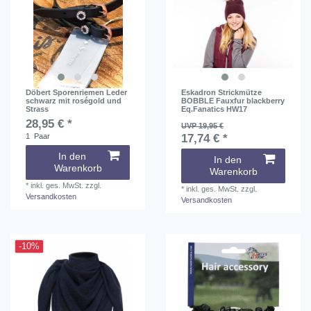
Döbert Sporenriemen Leder
Eskadron Strickmütze
schwarz mit roségold und
BOBBLE Fauxfur blackberry
Strass
Eq.Fanatics HW17
28,95 € *
UVP 19,95 €
1
Paar
17,74 € *
In den
In den
Warenkorb
Warenkorb
*
inkl. ges. MwSt.
zzgl.
*
inkl. ges. MwSt.
zzgl.
Versandkosten
Versandkosten
-10%