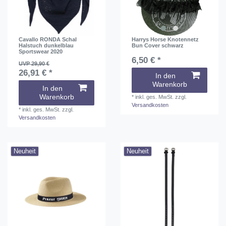
Cavallo RONDA Schal
Harrys Horse Knotennetz
Halstuch dunkelblau
Bun Cover schwarz
Sportswear 2020
6,50 € *
UVP 29,90 €
26,91 € *
In den
Warenkorb
In den
Warenkorb
*
inkl. ges. MwSt.
zzgl.
Versandkosten
*
inkl. ges. MwSt.
zzgl.
Versandkosten
Neuheit
Neuheit