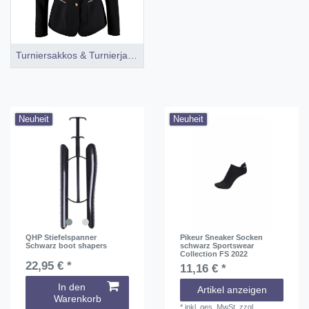
Turniersakkos & Turnierjackets
Neuheit
Neuheit
QHP Stiefelspanner
Pikeur Sneaker Socken
Schwarz boot shapers
schwarz Sportswear
Collection FS 2022
22,95 € *
11,16 € *
In den
Artikel anzeigen
Warenkorb
*
inkl. ges. MwSt.
zzgl.