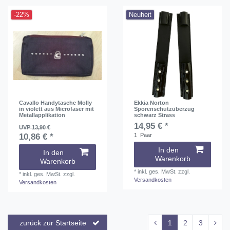
-22%
Neuheit
Cavallo Handytasche Molly
Ekkia Norton
in violett aus Microfaser mit
Sporenschutzüberzug
Metallapplikation
schwarz Strass
14,95 € *
UVP 13,90 €
10,86 € *
1
Paar
In den
In den
Warenkorb
Warenkorb
*
inkl. ges. MwSt.
zzgl.
*
inkl. ges. MwSt.
zzgl.
Versandkosten
Versandkosten
zurück zur Startseite
1
2
3