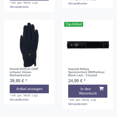
*
inkl. ges. MwSt.
zzgl.
Versandkosten
Versandkosten
Top-Artikel
Roeckl ROECK-GRIP
Imperial Riding
schwarz Unisex
Sporenschutz IRHPardouz
Reithandschuh
Black Lack - Chrystal
39,95 € *
24,95 € *
Artikel anzeigen
In den
Warenkorb
*
inkl. ges. MwSt.
zzgl.
Versandkosten
*
inkl. ges. MwSt.
zzgl.
Versandkosten