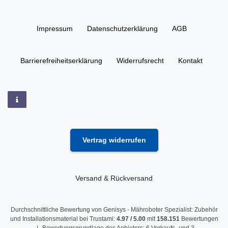
Impressum
Daten­schutz­erklärung
AGB
Barrierefreiheitserklärung
Widerrufs­recht
Kontakt
Vertrag widerrufen
Versand & Rückversand
Durchschnittliche Bewertung von
Genisys - Mähroboter Spezialist: Zubehör
und Installationsmaterial
bei Trustami:
4.97
/
5.00
mit
158.151
Bewertungen
|
Bewertungsgrundlage des Anbieters: 6 Verkaufs- und 3