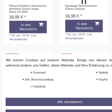
Pikeur Eskadron Sonnenhut
Equipage Sporenriemen
Strohhut Unisex beige
Glitter schwarz
Basic FS 2026
16,95 € *
28,95 € *
In den
In den
Warenkorb
Warenkorb
*
inkl. ges. MwSt.
zzgl.
*
inkl. ges. MwSt.
zzgl.
Versandkosten
Versandkosten
Neuheit
-16%
Wir nutzen Cookies auf unserer Website. Einige von diesen sin
während andere uns helfen, diese Website und Ihre Erfahrung zu 
Essenziell
Statistik
DHL Wunschzustellung
PayPal
Funktional
Covalliero Reithandschuhe
ANIMO Reitsocken TITUS
Alle akzeptieren
Winter Xaina Unisex
petrol
schwarz
18,99 € *
UVP 29,90 €