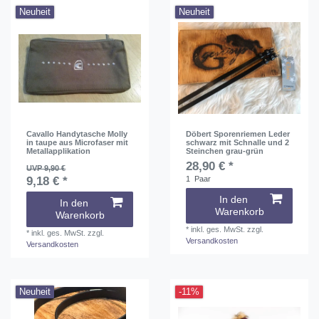
Neuheit
Neuheit
Cavallo Handytasche Molly
Döbert Sporenriemen Leder
in taupe aus Microfaser mit
schwarz mit Schnalle und 2
Metallapplikation
Steinchen grau-grün
28,90 € *
UVP 9,90 €
9,18 € *
1
Paar
In den
In den
Warenkorb
Warenkorb
*
inkl. ges. MwSt.
zzgl.
*
inkl. ges. MwSt.
zzgl.
Versandkosten
Versandkosten
Neuheit
-11%