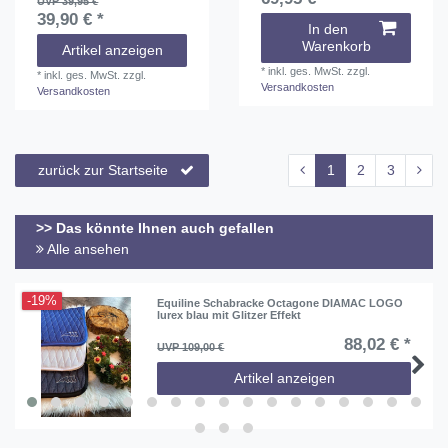
UVP 39,95 €
39,90 € *
In den
Warenkorb
Artikel anzeigen
*
inkl. ges. MwSt.
zzgl.
*
inkl. ges. MwSt.
zzgl.
Versandkosten
Versandkosten
zurück zur Startseite
1
2
3
>> Das könnte Ihnen auch gefallen
Alle ansehen
-19%
Equiline Schabracke Octagone DIAMAC LOGO
lurex blau mit Glitzer Effekt
88,02 € *
UVP 109,00 €
Artikel anzeigen