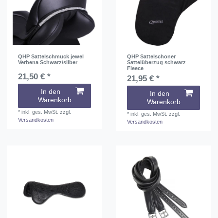
QHP Sattelschmuck jewel
QHP Sattelschoner
Verbena Schwarz/silber
Sattelüberzug schwarz
Fleece
21,50 € *
21,95 € *
In den
In den
Warenkorb
Warenkorb
*
inkl. ges. MwSt.
zzgl.
*
inkl. ges. MwSt.
zzgl.
Versandkosten
Versandkosten