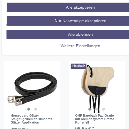
Waldhausen Lammfell
QHP Sattelschoner
Alle akzeptieren
Sattelkissen schwarz
Collection midnight
Sitzbezug Sattelüberzug
HW 2025
99,95 € *
Nur Notwendige akzeptieren
29,95 € *
In den
In den
Warenkorb
Alle ablehnen
Warenkorb
*
inkl. ges. MwSt.
zzgl.
Versandkosten
*
inkl. ges. MwSt.
zzgl.
Weitere Einstellungen
Versandkosten
Neuheit
Horseguard Glitter
QHP Bareback Pad Otario
Steigbügelriemen silber mit
mit Riemensystem Creme
Glitzer Applikation
Kunstfell
69,95 € *