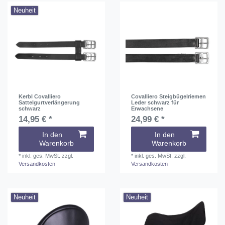
Neuheit
Kerbl Covalliero
Covalliero Steigbügelriemen
Sattelgurtverlängerung
Leder schwarz für
schwarz
Erwachsene
14,95 € *
24,99 € *
In den
In den
Warenkorb
Warenkorb
*
inkl. ges. MwSt.
zzgl.
*
inkl. ges. MwSt.
zzgl.
Versandkosten
Versandkosten
Neuheit
Neuheit