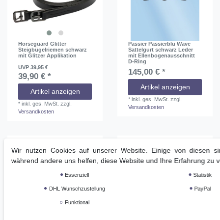
Horseguard Glitter
Passier Passierblu Wave
Steigbügelriemen schwarz
Sattelgurt schwarz Leder
mit Glitzer Applikation
mit Ellenbogenausschnitt
D-Ring
UVP 39,95 €
145,00 € *
39,90 € *
Artikel anzeigen
Artikel anzeigen
*
inkl. ges. MwSt.
zzgl.
*
inkl. ges. MwSt.
zzgl.
Versandkosten
Versandkosten
Neuheit
Wir nutzen Cookies auf unserer Website. Einige von diesen sin
während andere uns helfen, diese Website und Ihre Erfahrung zu 
Essenziell
Statistik
DHL Wunschzustellung
PayPal
Funktional