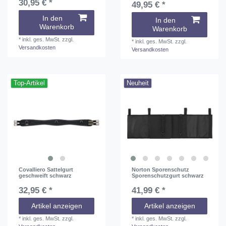
30,95 € *
49,95 € *
In den
In den
Warenkorb
Warenkorb
*
inkl. ges. MwSt.
zzgl.
*
inkl. ges. MwSt.
zzgl.
Versandkosten
Versandkosten
Top-Artikel
Neuheit
Covalliero Sattelgurt
Norton Sporenschutz
geschweift schwarz
Sporenschutzgurt schwarz
32,95 € *
41,99 € *
Artikel anzeigen
Artikel anzeigen
*
inkl. ges. MwSt.
zzgl.
*
inkl. ges. MwSt.
zzgl.