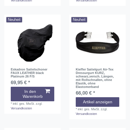
Versandkosten
Versandkosten
Neuheit
Neuheit
Eskadron Sattelschoner
Kieffer Sattelgurt Air-Tex
FAUX LEATHER black
Dressurgurt KURZ,
Platinum 26 F/S
schwarz,versch. Längen,
mit Rollschnallen, ohne
69,95 € *
Elastik, ohne
Elastomerband
In den
66,00 € *
Warenkorb
Artikel anzeigen
*
inkl. ges. MwSt.
zzgl.
Versandkosten
*
inkl. ges. MwSt.
zzgl.
Versandkosten