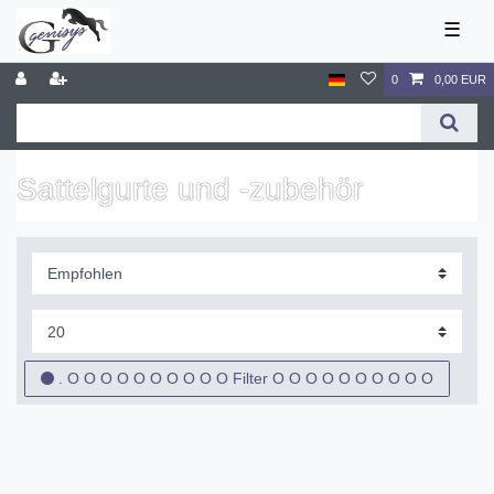
☰
0
0,00 EUR
Sattelgurte und -zubehör
. O O O O O O O O O O Filter O O O O O O O O O O