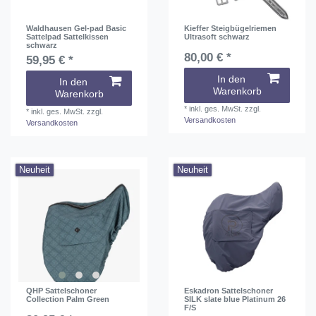
Waldhausen Gel-pad Basic
Kieffer Steigbügelriemen
Sattelpad Sattelkissen
Ultrasoft schwarz
schwarz
80,00 € *
59,95 € *
In den
In den
Warenkorb
Warenkorb
*
inkl. ges. MwSt.
zzgl.
*
inkl. ges. MwSt.
zzgl.
Versandkosten
Versandkosten
Neuheit
Neuheit
QHP Sattelschoner
Eskadron Sattelschoner
Collection Palm Green
SILK slate blue Platinum 26
F/S