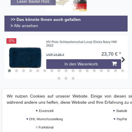
Laser Bastel Holz
>> Das könnte Ihnen auch gefallen
Alle ansehen
-5%
HV Polo Schlaufenschal Loop Elvita Navy HW
2022
23,70 € *
UVP 24,95 €
In den Warenkorb
Gratis Premiumversand (1 - 2 Tage)
Wir nutzen Cookies auf unserer Website. Einige von diesen sin
Sichere Bezahlung (integrierter Käuferschutz)
während andere uns helfen, diese Website und Ihre Erfahrung zu 
Kompetente Beratung (Mo - Sa)
Essenziell
Statistik
DHL Wunschzustellung
PayPal
Funktional