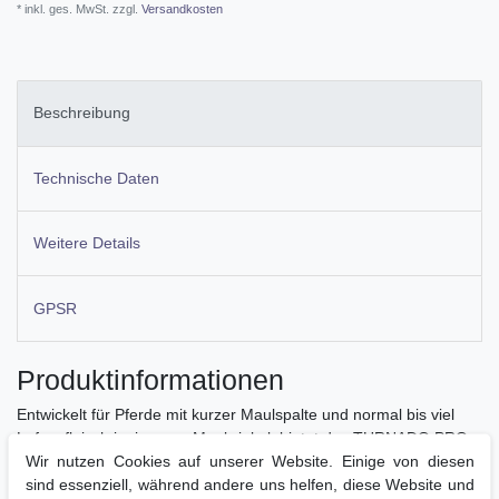
* inkl. ges. MwSt. zzgl.
Versandkosten
Beschreibung
Technische Daten
Weitere Details
GPSR
Produktinformationen
Entwickelt für Pferde mit kurzer Maulspalte und normal bis viel
Lefzenfleisch im inneren Maulwinkel, bietet das TURNADO PRO
Wir nutzen Cookies auf unserer Website. Einige von diesen
Gebiss eine innovative Lösung für anatomische
sind essenziell, während andere uns helfen, diese Website und
Herausforderungen. Das ergonomische Design mit einem Gelenk,