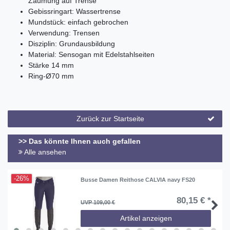
Zäumung auf Trense
Gebissringart: Wassertrense
Mundstück: einfach gebrochen
Verwendung: Trensen
Disziplin: Grundausbildung
Material: Sensogan mit Edelstahlseiten
Stärke 14 mm
Ring-Ø70 mm
Zurück zur Startseite
>> Das könnte Ihnen auch gefallen
Alle ansehen
-26%
Busse Damen Reithose CALVIA navy FS20
80,15 € *
UVP 109,00 €
Artikel anzeigen