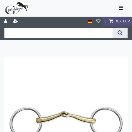
☰
0
0,00 EUR