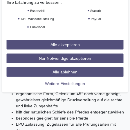
Ihre Erfahrung zu verbessern.
das wie bei allen TURNADO Gebissen um 45° nach vorne geneigt
ist, sorgt für eine gleichmäßige Druckverteilung auf die Zunge und
Essenziell
Statistik
verhindert Druckspitzen im Bereich des Gelenks.
DHL Wunschzustellung
PayPal
Die symmetrische Auflagefläche der Gebissschenkel hilft, der
natürlichen Schiefe des Pferdes entgegenzuwirken, während eine
Funktional
kleine Zungenfreiheit die Zunge zentriert und ruhig hält. Dies ist
besonders vorteilhaft für Pferde, die dazu neigen, die Zunge
Alle akzeptieren
hochzuziehen. Die gerade Form des Gebisses reduziert bei
kurzen Maulspalten das Risiko von Quetschungen vor dem ersten
Backenzahn, und fördert so eine sanfte und präzisere Einwirkung.
Nur Notwendige akzeptieren
geeignet für Pferde mit kurzer Maulspalte und normal bis
viel Lefzenfleisch im inneren Maulwinkel
Alle ablehnen
besonders lefzenschonend
kleine Zungenfreiheit entlastet die Zunge, ideal bei Pferden,
Weitere Einstellungen
die dazu neigen die Zunge hochzuziehen
ergonomische Form, Gelenk um 45° nach vorne geneigt,
gewährleistet gleichmäßige Druckverteilung auf die rechte
und linke Zungenhälfte
hilft der natürlichen Schiefe des Pferdes entgegenzuwirken
besonders geeignet für sensible Pferde
LPO Zulassung: Zugelassen für alle Prüfungsarten mit