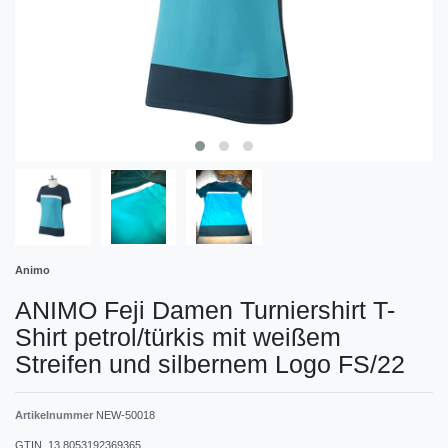
Animo
ANIMO Feji Damen Turniershirt T-
Shirt petrol/türkis mit weißem
Streifen und silbernem Logo FS/22
Artikelnummer
NEW-50018
GTIN_13
8053192369365