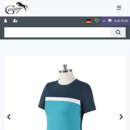
☰
0
0,00 EUR