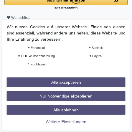
Wunschliste
Wir nutzen Cookies auf unserer Website. Einige von diesen
sind essenziell, während andere uns helfen, diese Website und
* inkl. ges. MwSt. zzgl.
Versandkosten
Ihre Erfahrung zu verbessern.
Essenziell
Statistik
DHL Wunschzustellung
PayPal
Beschreibung
Funktional
Technische Daten
Alle akzeptieren
Weitere Details
Nur Notwendige akzeptieren
Alle ablehnen
GPSR
Weitere Einstellungen