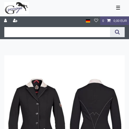
☰
0
0,00 EUR