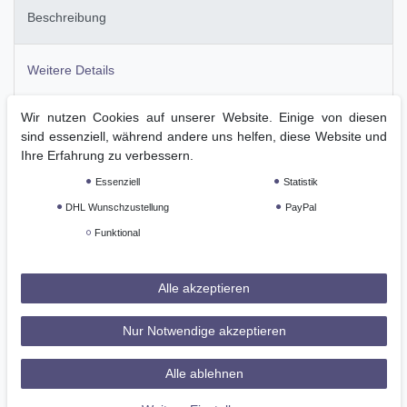
Beschreibung
Weitere Details
Wir nutzen Cookies auf unserer Website. Einige von diesen
GPSR
sind essenziell, während andere uns helfen, diese Website und
Ihre Erfahrung zu verbessern.
Die Fair Play 'Olimpia' ist eine fantastische Wahl für Reite
Essenziell
Statistik
DHL Wunschzustellung
PayPal
Klassisches Sakko-Design

Funktional
Bi-Stretch-Stoff

Kragen aus Ultra-Wildleder mit Bit-Detail

Alle akzeptieren
Kontrastnähte vorne und hinten

2 Reißverschlusstaschen vorne

Nur Notwendige akzeptieren
Besticktes Wappen

Alle ablehnen
Atmungsaktives Softshell-Gewebe (wasser- und windabweis
Farbe: Schwarz
