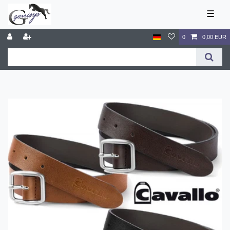
☰
0
0,00 EUR