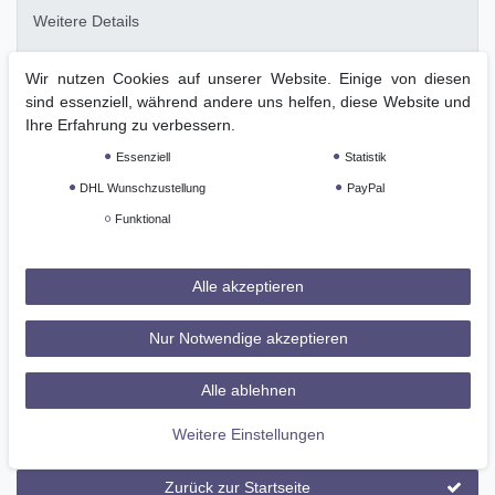
Weitere Details
Wir nutzen Cookies auf unserer Website. Einige von diesen
GPSR
sind essenziell, während andere uns helfen, diese Website und
Ihre Erfahrung zu verbessern.
Technisches
Wert
Essenziell
Statistik
Art.-ID
37211
Merkmal
DHL Wunschzustellung
PayPal
Zustand
Neu
Funktional
Altersfreigabe
Ohne Altersbeschränkung
Hersteller
Cavallo
Alle akzeptieren
Herstellungsland
Deutschland
Inhalt
1 Stück
Nur Notwendige akzeptieren
Netto-Gewicht
197 g
Alle ablehnen
Zolltarifnummer
42010000
Weitere Einstellungen
Zurück zur Startseite