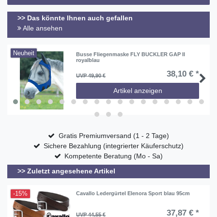
>> Das könnte Ihnen auch gefallen
Alle ansehen
Neuheit
Busse Fliegenmaske FLY BUCKLER GAP II
royalblau
38,10 € *
UVP 49,90 €
Artikel anzeigen
Gratis Premiumversand (1 - 2 Tage)
Sichere Bezahlung (integrierter Käuferschutz)
Kompetente Beratung (Mo - Sa)
>> Zuletzt angesehene Artikel
-15%
Cavallo Ledergürtel Elenora Sport blau 95cm
37,87 € *
UVP 44,55 €