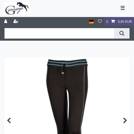
☰
0
0,00 EUR