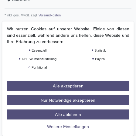
Wunschliste
* inkl. ges. MwSt. zzgl.
Versandkosten
Wir nutzen Cookies auf unserer Website. Einige von diesen
sind essenziell, während andere uns helfen, diese Website und
Ihre Erfahrung zu verbessern.
Beschreibung
Essenziell
Statistik
DHL Wunschzustellung
PayPal
Weitere Details
Funktional
GPSR
Alle akzeptieren
Beschreibung:
Nur Notwendige akzeptieren
Sportliche Pull-On Reithose mit rundgenähter Sitzfläche mit
Silikonaufdruck für zusätzlichen Halt im Sattel, Lycra FlexLegs
Alle ablehnen
95 % Baumwolle / 5 % Elasthan
Weitere Einstellungen