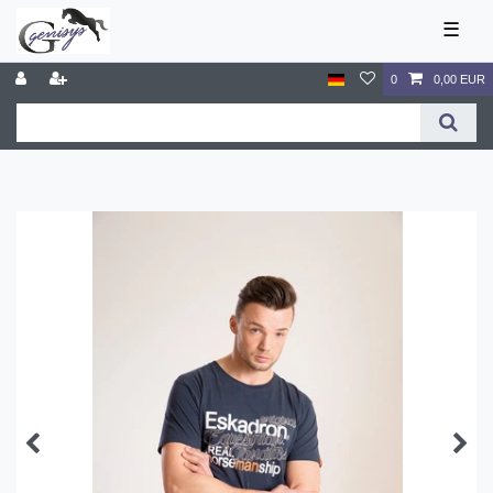
☰
0
0,00 EUR