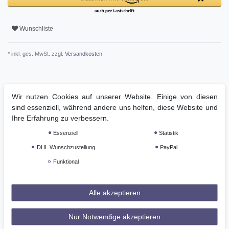
Wunschliste
* inkl. ges. MwSt. zzgl.
Versandkosten
Wir nutzen Cookies auf unserer Website. Einige von diesen
Beschreibung
sind essenziell, während andere uns helfen, diese Website und
Ihre Erfahrung zu verbessern.
Weitere Details
Essenziell
Statistik
DHL Wunschzustellung
PayPal
GPSR
Funktional
Produktbeschreibung
Alle akzeptieren
Cooles Slim-Fit Männer Shirt mit Rundhals und kurzen Ärmeln.
Das Shirt hat ein Peach-Finish, daher hat es einen sehr
Nur Notwendige akzeptieren
angenehmen Griff und ist körpernah aber groß geschnitten in 6