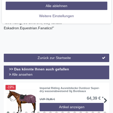
verschiedenen Styles. Endlich können auch Männer zeigen, dass
Alle ablehnen
Sie Equestrian Fanatics sind - es heißt nicht ohne Grund
horseMANship!
Weitere Einstellungen
"love riding, be different, stay fanatic -
Eskadron.Equestrian.Fanatics!"
Zurück zur Startseite
>> Das könnte Ihnen auch gefallen
Alle ansehen
-19%
Imperial Riding Ausreitdecke Outdoor Super-
dry wasserabweisend 0g Bordeaux
64,39 € *
UVP 79,95 €
Artikel anzeigen