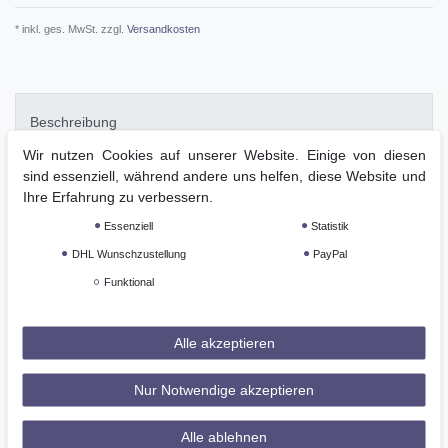
* inkl. ges. MwSt. zzgl.
Versandkosten
Beschreibung
Wir nutzen Cookies auf unserer Website. Einige von diesen
sind essenziell, während andere uns helfen, diese Website und
Technische Daten
Ihre Erfahrung zu verbessern.
Essenziell
Statistik
Weitere Details
DHL Wunschzustellung
PayPal
Funktional
GPSR
Alle akzeptieren
Light Weight Steppblouson mit Collage KragenFibre Ball Füllung
für leichtes fluffiges Tragegefühl
Nur Notwendige akzeptieren
Alle ablehnen