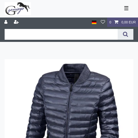
☰
0
0,00 EUR