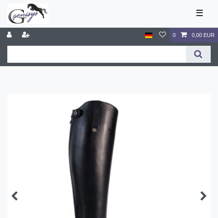
☰
0
0,00 EUR