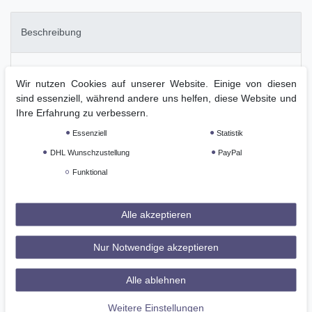
Beschreibung
Weitere Details
Wir nutzen Cookies auf unserer Website. Einige von diesen
sind essenziell, während andere uns helfen, diese Website und
Ihre Erfahrung zu verbessern.
GPSR
Essenziell
Statistik
DHL Wunschzustellung
PayPal
Schnürstiefel mit elastischer Schnürung (nicht wie abgebildet mit
normaler Schnürung!)
Funktional
Obermaterial: Nappa Rindbox, schwarz
Alle akzeptieren
Decksohle: Leder
Innenmaterial: Schweinsfutter
Nur Notwendige akzeptieren
mit Reißverschluss hinten und Druckknopf
Alle ablehnen
mit Jagdschlaufe und Königs-Krone
Weitere Einstellungen