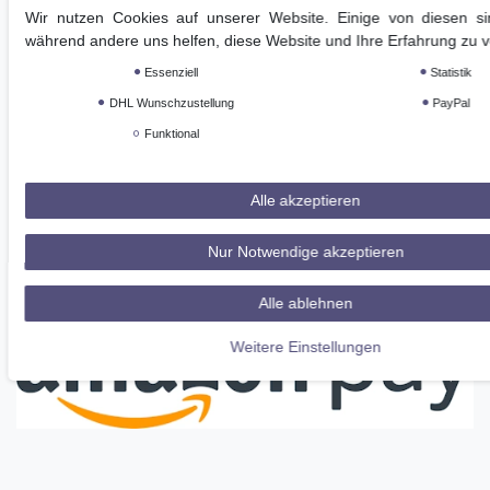
Wir nutzen Cookies auf unserer Website. Einige von diesen sin
während andere uns helfen, diese Website und Ihre Erfahrung zu 
Essenziell
Statistik
Gratis Premiumversand (1 - 2 Tage)
DHL Wunschzustellung
PayPal
Sichere Bezahlung (integrierter Käuferschutz)
Funktional
Kompetente Beratung (Mo - Sa)
Alle akzeptieren
Nur Notwendige akzeptieren
Alle ablehnen
Weitere Einstellungen