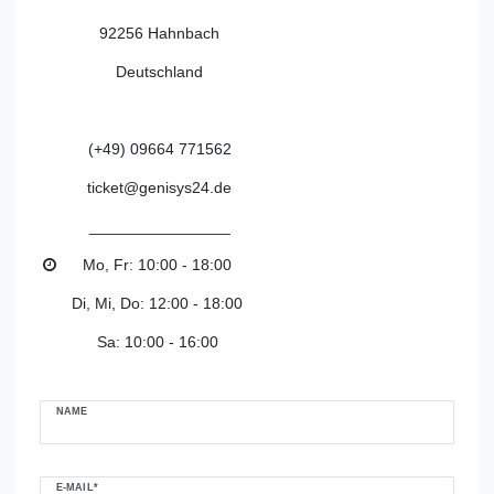
92256 Hahnbach
Deutschland
(+49) 09664 771562
ticket@genisys24.de
________________
Mo, Fr: 10:00 - 18:00
Di, Mi, Do: 12:00 - 18:00
Sa: 10:00 - 16:00
Ceres::Template.mailFormHoneypotLabel
NAME
E-MAIL*