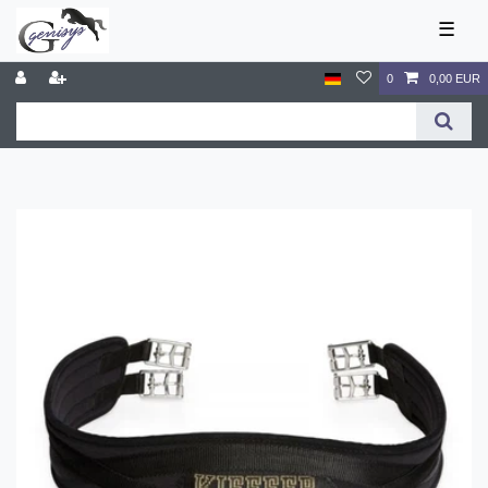
☰
0
0,00 EUR