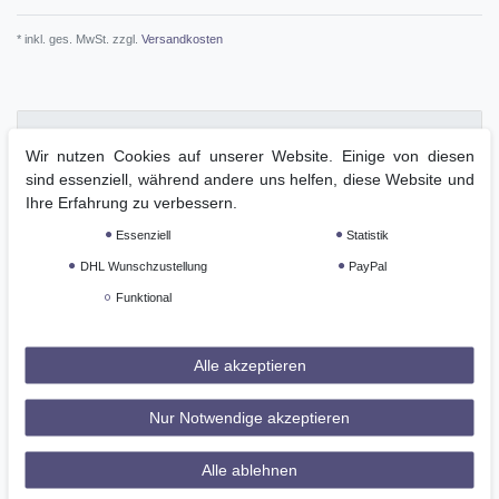
* inkl. ges. MwSt. zzgl.
Versandkosten
Beschreibung
Wir nutzen Cookies auf unserer Website. Einige von diesen
sind essenziell, während andere uns helfen, diese Website und
Ihre Erfahrung zu verbessern.
Weitere Details
Essenziell
Statistik
DHL Wunschzustellung
PayPal
GPSR
Funktional
kieffer-Sattelgurte zeichnen sich durch einen hohen Tragekomfort
Alle akzeptieren
und ihre individuellen Materialeigenschaften aus. Sie sind mit 100
% rostfreien Beschlägen ausgestattet.
Atmungsaktiver Sattelgurt – transportiert Schweiß nach
Nur Notwendige akzeptieren
außen und sorgt für sehr gute Belüftung zwischen Gurt und
Pferd
Alle ablehnen
Einfaches Nachgurten vom Sitz aus