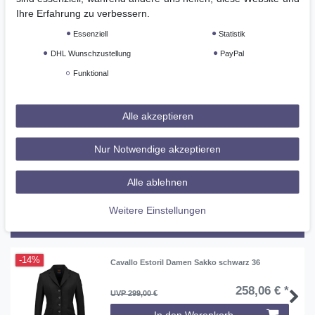
Ihre Erfahrung zu verbessern.
Weitere Details
Essenziell
Statistik
DHL Wunschzustellung
PayPal
GPSR
Funktional
aus weichem Kunststoff|paarweise
Alle akzeptieren
Nur Notwendige akzeptieren
Zurück zur Startseite
Alle ablehnen
>> Das könnte Ihnen auch gefallen
Weitere Einstellungen
Alle ansehen
-14%
Cavallo Estoril Damen Sakko schwarz 36
258,06 € *
UVP 299,00 €
In den Warenkorb