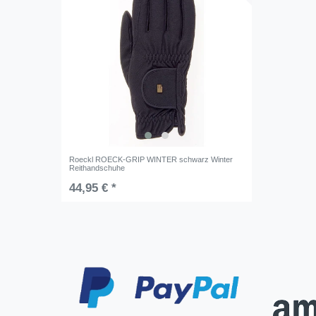
Roeckl ROECK-GRIP WINTER schwarz Winter
Reithandschuhe
44,95 € *