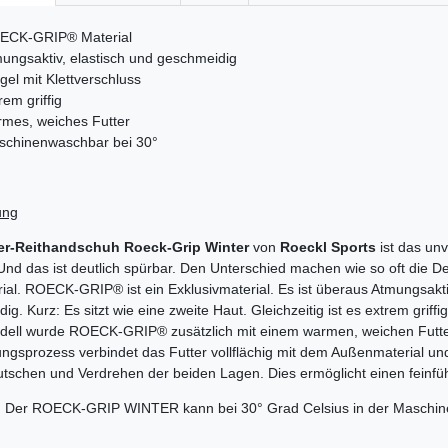
ECK-GRIP® Material
ungsaktiv, elastisch und geschmeidig
gel mit Klettverschluss
rem griffig
mes, weiches Futter
schinenwaschbar bei 30°
ung
er-Reithandschuh Roeck-Grip Winter
von
Roeckl Sports
ist das un
 Und das ist deutlich spürbar. Den Unterschied machen wie so oft die De
ial. ROECK-GRIP® ist ein Exklusivmaterial. Es ist überaus Atmungsakti
g. Kurz: Es sitzt wie eine zweite Haut. Gleichzeitig ist es extrem griffi
dell wurde ROECK-GRIP® zusätzlich mit einem warmen, weichen Futter
ngsprozess verbindet das Futter vollflächig mit dem Außenmaterial un
utschen und Verdrehen der beiden Lagen. Dies ermöglicht einen feinfüh
h: Der ROECK-GRIP WINTER kann bei 30° Grad Celsius in der Maschi