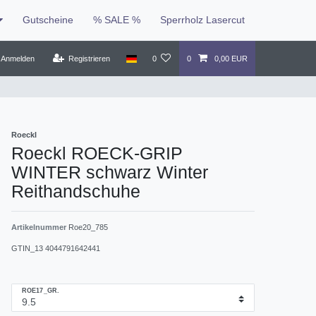
Gutscheine
% SALE %
Sperrholz Lasercut
Anmelden
Registrieren
0
0
0,00 EUR
Roeckl
Roeckl ROECK-GRIP
WINTER schwarz Winter
Reithandschuhe
Artikelnummer
Roe20_785
GTIN_13
4044791642441
ROE17_GR.