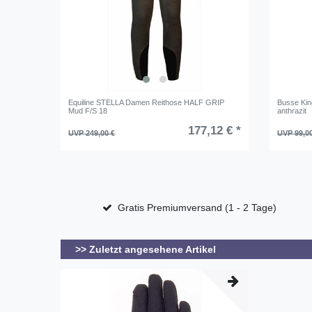
Equiline STELLA Damen Reithose HALF GRIP
Busse Kin
Mud F/S 18
anthrazit
177,12 € *
UVP 249,00 €
UVP 99,0
Gratis Premiumversand (1 - 2 Tage)
>> Zuletzt angesehene Artikel