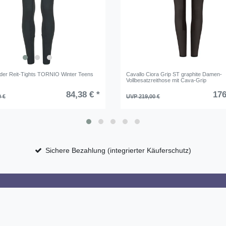
der Reit-Tights TORNIO Winter Teens
Cavallo Ciora Grip ST graphite Damen-
Vollbesatzreithose mit Cava-Grip
84,38 € *
176
0 €
UVP 219,00 €
Sichere Bezahlung (integrierter Käuferschutz)