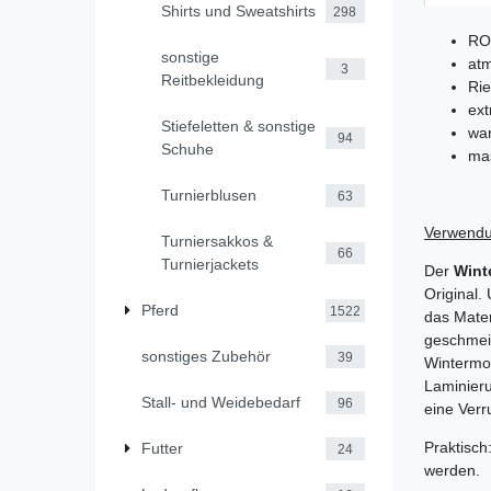
Shirts und Sweatshirts
298
RO
sonstige
atm
3
Reitbekleidung
Rie
ext
Stiefeletten & sonstige
war
94
Schuhe
ma
Turnierblusen
63
Verwend
Turniersakkos &
66
Turnierjackets
Der
Wint
Original.
Pferd
1522
das Mater
geschmeidi
sonstiges Zubehör
39
Wintermo
Laminieru
Stall- und Weidebedarf
96
eine Verr
Praktisc
Futter
24
werden.