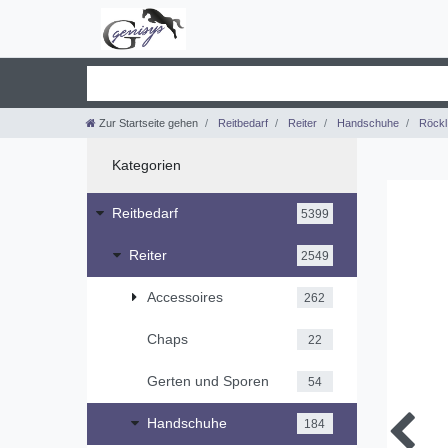
Zur Startseite gehen
Reitbedarf
Reiter
Handschuhe
Röckl
Kategorien
Reitbedarf
5399
Reiter
2549
Accessoires
262
Chaps
22
Gerten und Sporen
54
Handschuhe
184