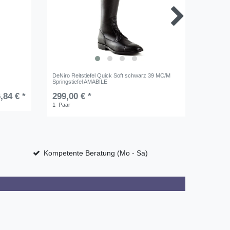
DeNiro Reitstiefel Quick Soft schwarz 39 MC/M
Imperial
Springstiefel AMABILE
Sommer 
,84 € *
299,00 € *
UVP 24,9
1
Paar
Kompetente Beratung (Mo - Sa)