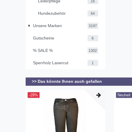
Lederpflege
16
Hundezubehör
64
Unsere Marken
3197
Gutscheine
6
% SALE %
1302
Sperrholz Lasercut
1
>> Das könnte Ihnen auch gefallen
-29%
Neuheit