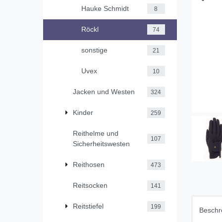
Hauke Schmidt
8
Röckl
74
sonstige
21
Uvex
10
Jacken und Westen
324
Kinder
259
Reithelme und
107
Sicherheitswesten
Reithosen
473
Reitsocken
141
Reitstiefel
199
Beschr