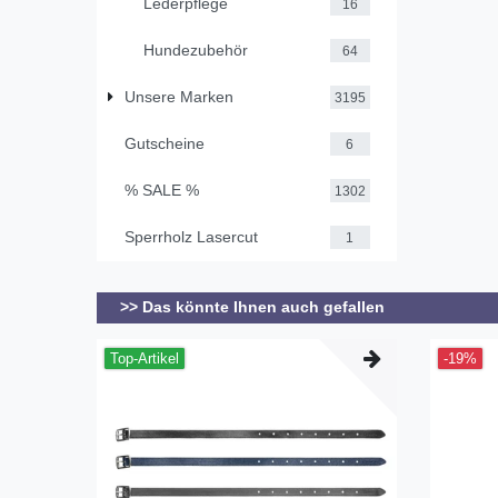
Lederpflege
16
Hundezubehör
64
Unsere Marken
3195
Gutscheine
6
% SALE %
1302
Sperrholz Lasercut
1
>> Das könnte Ihnen auch gefallen
Top-Artikel
-19%