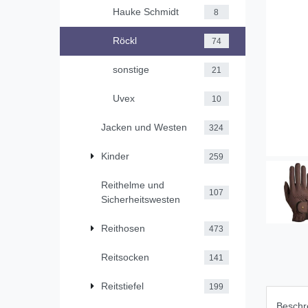
Hauke Schmidt
8
Röckl
74
sonstige
21
Uvex
10
Jacken und Westen
324
Kinder
259
Reithelme und
107
Sicherheitswesten
Reithosen
473
Reitsocken
141
Reitstiefel
199
Beschr