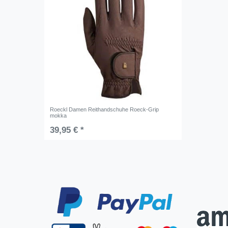
Roeckl Damen Reithandschuhe Roeck-Grip
mokka
39,95 € *