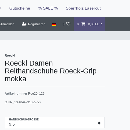
Gutscheine
% SALE %
Sperrholz Lasercut
Anmelden
Registrieren
0
0
0,00 EUR
Roeckl
Roeckl Damen
Reithandschuhe Roeck-Grip
mokka
Artikelnummer
Roe20_125
GTIN_13
4044791625727
HANDSCHUHGRÖSSE