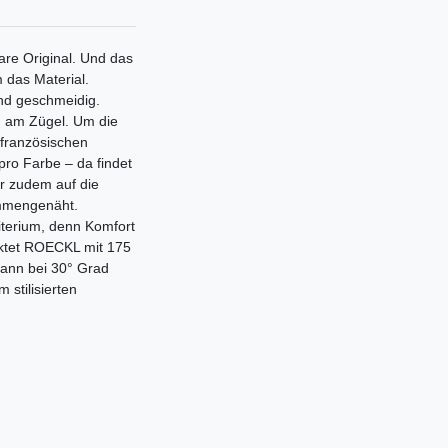
re Original. Und das
m das Material.
und geschmeidig.
lig am Zügel. Um die
französischen
ro Farbe – da findet
r zudem auf die
ammengenäht.
iterium, denn Komfort
nktet ROECKL mit 175
ann bei 30° Grad
stilisierten