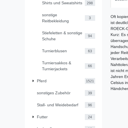
Shirts und Sweatshirts
298
sonstige
Oft kopie
3
Reitbekleidung
ist deutl
ROECK-GRI
Stiefeletten & sonstige
Kurz: Es s
94
Schuhe
überrage
Handschuh
Turnierblusen
63
jeder Re
Verarbeit
Turniersakkos &
Nahttoler
66
Turnierjackets
ist nicht
Jahren E
Pferd
1521
Celsius i
Händchen
sonstiges Zubehör
39
Stall- und Weidebedarf
96
Futter
24