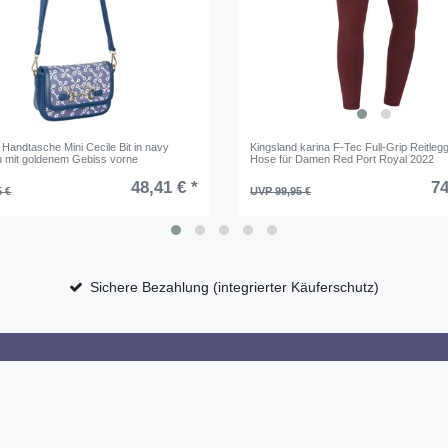
andtasche Mini Cecile Bit in navy
Kingsland karina F-Tec Full-Grip Reitleg
u mit goldenem Gebiss vorne
Hose für Damen Red Port Royal 2022
48,41 € *
74
5 €
UVP 99,95 €
Sichere Bezahlung (integrierter Käuferschutz)