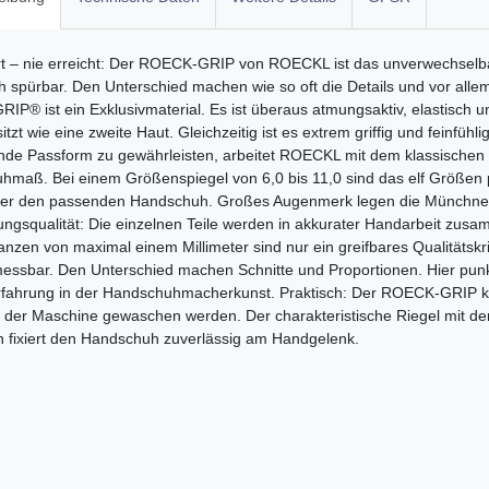
rt – nie erreicht: Der ROECK-GRIP von ROECKL ist das unverwechselba
ich spürbar. Den Unterschied machen wie so oft die Details und vor alle
P® ist ein Exklusivmaterial. Es ist überaus atmungsaktiv, elastisch 
itzt wie eine zweite Haut. Gleichzeitig ist es extrem griffig und feinfüh
nde Passform zu gewährleisten, arbeitet ROECKL mit dem klassischen 
maß. Bei einem Größenspiegel von 6,0 bis 11,0 sind das elf Größen p
iter den passenden Handschuh. Großes Augenmerk legen die Münchne
ungsqualität: Die einzelnen Teile werden in akkurater Handarbeit zus
anzen von maximal einem Millimeter sind nur ein greifbares Qualitätskr
 messbar. Den Unterschied machen Schnitte und Proportionen. Hier pu
rfahrung in der Handschuhmacherkunst. Praktisch: Der ROECK-GRIP k
n der Maschine gewaschen werden. Der charakteristische Riegel mit dem 
 fixiert den Handschuh zuverlässig am Handgelenk.