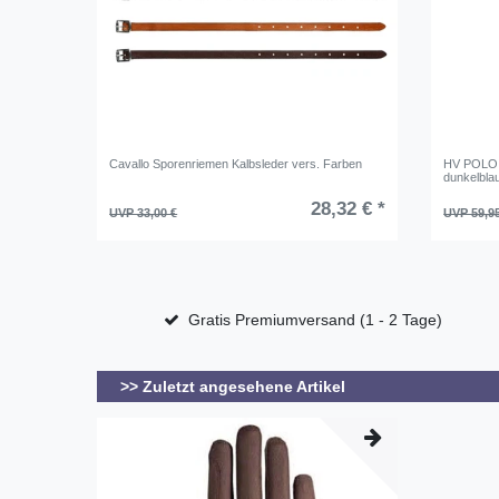
Cavallo Sporenriemen Kalbsleder vers. Farben
HV POLO H
dunkelbla
28,32 € *
UVP 33,00 €
UVP 59,9
Gratis Premiumversand (1 - 2 Tage)
>> Zuletzt angesehene Artikel