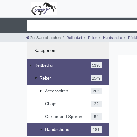
Zur Startseite gehen
Reitbedarf
Reiter
Handschuhe
Röckl
Kategorien
Reitbedarf
5398
Reiter
2549
Accessoires
262
Chaps
22
Gerten und Sporen
54
Handschuhe
184