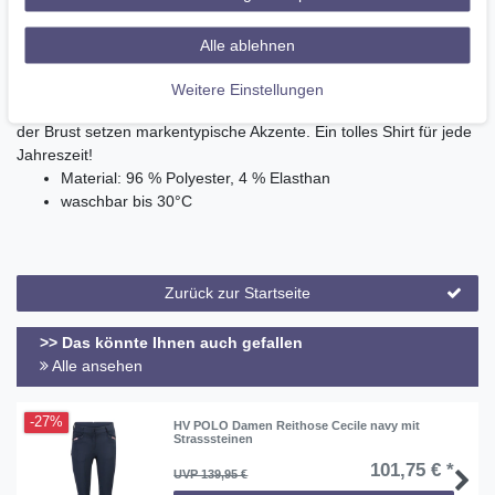
Funktionelles und unempfindliches Shirt mit angerauter Fleece-
Innenseite. Perfekt in Kombination unter deiner Weste oder solo
Alle ablehnen
zu tragen. Die sportlich beschichteten Reißverschlüssen, der
Stehkragen und die seitlichen Eingrifftaschen vereinen gekonnt
Weitere Einstellungen
Stil und Funktionalität. Die dezente Applikation und das Logo auf
der Brust setzen markentypische Akzente. Ein tolles Shirt für jede
Jahreszeit!
Material: 96 % Polyester, 4 % Elasthan
waschbar bis 30°C
Zurück zur Startseite
>> Das könnte Ihnen auch gefallen
Alle ansehen
-27%
HV POLO Damen Reithose Cecile navy mit
Strasssteinen
101,75 € *
UVP 139,95 €