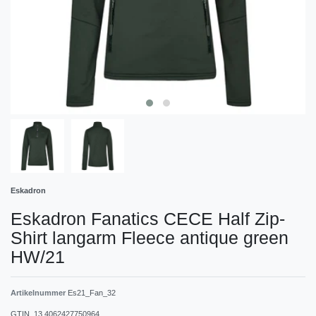
Eskadron
Eskadron Fanatics CECE Half Zip-
Shirt langarm Fleece antique green
HW/21
Artikelnummer
Es21_Fan_32
GTIN_13
4062427750964