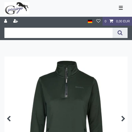
☰
0
0,00 EUR