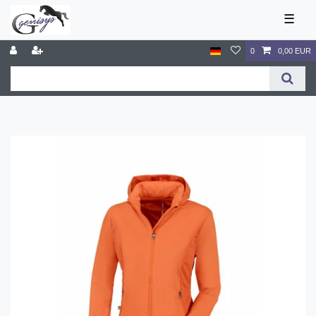
☰
0
0,00 EUR