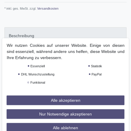
* inkl. ges. MwSt. zzgl.
Versandkosten
Beschreibung
Wir nutzen Cookies auf unserer Website. Einige von diesen
sind essenziell, während andere uns helfen, diese Website und
Technische Daten
Ihre Erfahrung zu verbessern.
Essenziell
Statistik
Weitere Details
DHL Wunschzustellung
PayPal
Funktional
GPSR
Alle akzeptieren
Softshell-Jacke mit abnehmbarer Kapuze und Lasercut-
EinsätzenWind- und wasserabweisend
Nur Notwendige akzeptieren
Bi-elastischLeicht
Alle ablehnen