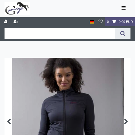
☰
0
0,00 EUR