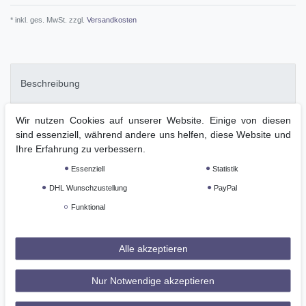
* inkl. ges. MwSt. zzgl.
Versandkosten
Beschreibung
Wir nutzen Cookies auf unserer Website. Einige von diesen
Technische Daten
sind essenziell, während andere uns helfen, diese Website und
Ihre Erfahrung zu verbessern.
Weitere Details
Essenziell
Statistik
DHL Wunschzustellung
PayPal
GPSR
Funktional
Wir stellen die KLolyvia Fleecejacke für Damen vor! Unsere
Alle akzeptieren
stilvolle und bequeme Fleecejacke besitzt einen durchgehenden
Reißverschluss und versteckte Reißverschlusstaschen, die für
Nur Notwendige akzeptieren
eine schlanke Silhouette subtil mit den Vordernähten
verschmelzen. Das Innenfutter besteht aus Fleece im