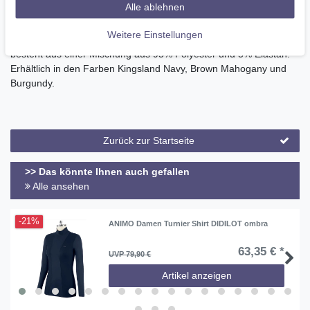
Alle ablehnen
Karomuster, um der Jacke etwas Struktur und Stil zu verleihen.
Die Jacke trägt eine Kingsland-Logo-Stickerei auf der linken Brust
Weitere Einstellungen
und eine vertikale Logo-Stickerei entlang des Rückens.Sie
besteht aus einer Mischung aus 95% Polyester und 5% Elastan.
Erhältlich in den Farben Kingsland Navy, Brown Mahogany und
Burgundy.
Zurück zur Startseite
>> Das könnte Ihnen auch gefallen
Alle ansehen
-21%
ANIMO Damen Turnier Shirt DIDILOT ombra
63,35 € *
UVP 79,90 €
Artikel anzeigen