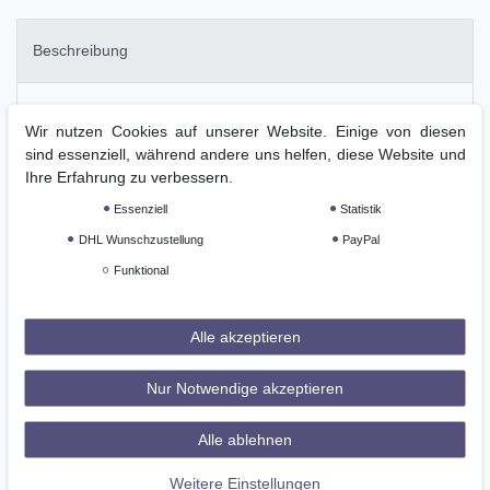
Beschreibung
Weitere Details
Wir nutzen Cookies auf unserer Website. Einige von diesen
sind essenziell, während andere uns helfen, diese Website und
Ihre Erfahrung zu verbessern.
GPSR
Essenziell
Statistik
DHL Wunschzustellung
PayPal
Schnürstiefel mit elastischer Schnürung (nicht wie abgebildet mit
normaler Schnürung!)
Funktional
Obermaterial: Nappa Rindbox, schwarz
Alle akzeptieren
Decksohle: Leder
Innenmaterial: Schweinsfutter
Nur Notwendige akzeptieren
mit Reißverschluss hinten und Druckknopf
Alle ablehnen
mit Jagdschlaufe und Königs-Krone
Weitere Einstellungen