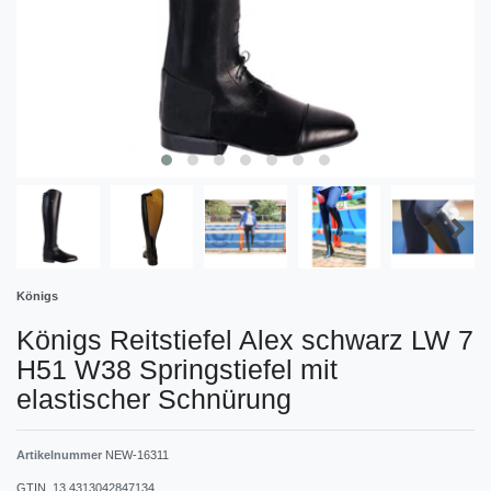
Königs
Königs Reitstiefel Alex schwarz LW 7
H51 W38 Springstiefel mit
elastischer Schnürung
Artikelnummer
NEW-16311
GTIN_13
4313042847134