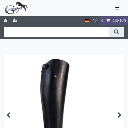
☰
0
0,00 EUR