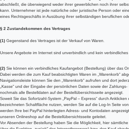
abschließt, die überwiegend weder ihrer gewerblichen noch ihrer selb
kann. Unternehmer ist jede natürliche oder juristische Person oder ein
eines Rechtsgeschäfts in Ausübung ihrer selbständigen beruflichen ode
§ 2 Zustandekommen des Vertrages
(1)
Gegenstand des Vertrages ist der Verkauf von Waren.
Unsere Angebote im Internet sind unverbindlich und kein verbindliche
(2)
Sie können ein verbindliches Kaufangebot (Bestellung) über das 
Dabei werden die zum Kauf beabsichtigten Waren im „Warenkorb" abgel
Navigationsleiste können Sie den „Warenkorb" aufrufen und dort jede
„Kasse" und der Eingabe der persönlichen Daten sowie der Zahlungs
nochmals alle Bestelldaten auf der Bestellübersichtsseite angezeigt.
Soweit Sie das Sofortzahl-System „PayPal – Express“ durch Anklicken
bezeichneten Schaltfläche nutzen, werden Sie auf die Log-In Seite von
werden Ihre bei PayPal hinterlegten Adress- und Kontodaten angezeigt.
unseren Onlineshop auf die Bestellübersichtsseite geleitet.
Vor Absenden der Bestellung haben Sie die Möglichkeit, hier sämtlic
über die Funktion „zurück" des Internetbrowsers) bzw. den Kauf abzu