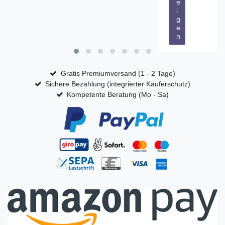
e
i
g
e
n
Gratis Premiumversand (1 - 2 Tage)
Sichere Bezahlung (integrierter Käuferschutz)
Kompetente Beratung (Mo - Sa)