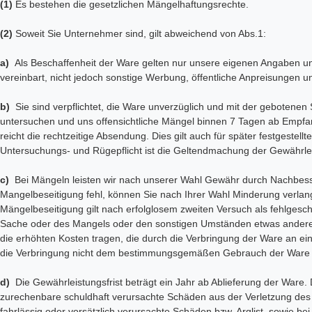
(1)
Es bestehen die gesetzlichen Mängelhaftungsrechte.
(2)
Soweit Sie Unternehmer sind, gilt abweichend von Abs.1:
a)
Als Beschaffenheit der Ware gelten nur unsere eigenen Angaben un
vereinbart, nicht jedoch sonstige Werbung, öffentliche Anpreisungen 
b)
Sie sind verpflichtet, die Ware unverzüglich und mit der gebotene
untersuchen und uns offensichtliche Mängel binnen 7 Tagen ab Empfan
reicht die rechtzeitige Absendung. Dies gilt auch für später festgestel
Untersuchungs- und Rügepflicht ist die Geltendmachung der Gewährl
c)
Bei Mängeln leisten wir nach unserer Wahl Gewähr durch Nachbesse
Mangelbeseitigung fehl, können Sie nach Ihrer Wahl Minderung verlan
Mängelbeseitigung gilt nach erfolglosem zweiten Versuch als fehlgesch
Sache oder des Mangels oder den sonstigen Umständen etwas anderes
die erhöhten Kosten tragen, die durch die Verbringung der Ware an ein
die Verbringung nicht dem bestimmungsgemäßen Gebrauch der Ware e
d)
Die Gewährleistungsfrist beträgt ein Jahr ab Ablieferung der Ware. D
zurechenbare schuldhaft verursachte Schäden aus der Verletzung des
fahrlässig oder vorsätzlich verursachte Schäden bzw. Arglist, sowie 