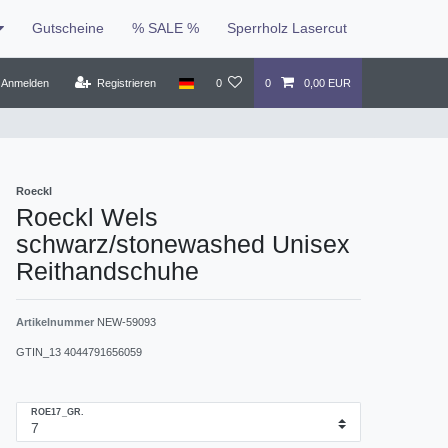
Gutscheine
% SALE %
Sperrholz Lasercut
Anmelden
Registrieren
0
0
0,00 EUR
Roeckl
Roeckl Wels
schwarz/stonewashed Unisex
Reithandschuhe
Artikelnummer
NEW-59093
GTIN_13
4044791656059
ROE17_GR.