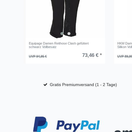
Equipage Damen Reithose Clash gefüttert
HKM Damen
schwarz Vollbesatz
Silikon Vo
73,46 € *
UVP 94,95 €
UVP 89,9
Gratis Premiumversand (1 - 2 Tage)