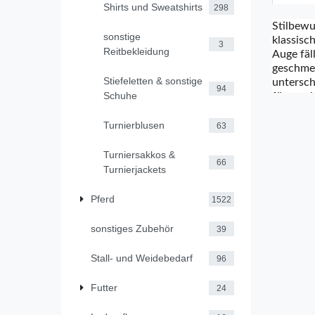
Shirts und Sweatshirts
298
Stilbewu
sonstige
klassisc
3
Reitbekleidung
Auge fäl
geschmei
Stiefeletten & sonstige
untersch
94
Schuhe
für maxi
.
angenehm
passt de
Turnierblusen
63
am Stall
die Hän
Turniersakkos &
66
ROECKL –
Turnierjackets
Fazit: D
und die 
Pferd
1522
das Mode
Farben S
sonstiges Zubehör
39
Handschu
Stall- und Weidebedarf
96
Futter
24