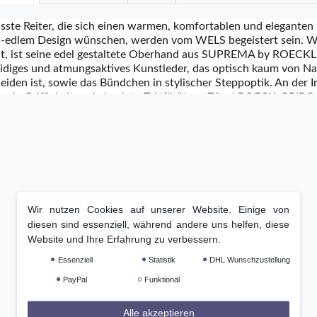
sste Reiter, die sich einen warmen, komfortablen und eleganten
h-edlem Design wünschen, werden vom WELS begeistert sein. Was
lt, ist seine edel gestaltete Oberhand aus SUPREMA by ROECKL, 
diges und atmungsaktives Kunstleder, das optisch kaum von Na
eiden ist, sowie das Bündchen in stylischer Steppoptik. An der
male Griffigkeit und absolute Taktilität am Zügel ROECK-GRIP® 
 weiche, elastische und atmungsaktive Erfolgsmaterial von R
r WELS wie angegossen. Und wenn die Temperaturen weiter fall
 Einzug hält, schützt die präzise, eng anliegende Passform und 
de vor dem Auskühlen. Extra Komfort bietet der exklusive CO
 eine clevere Konstruktion, dank der kein weiterer Besatz am Ze
er WELS ist ein stylischer Reithandschuh, der jede Bewegung mit
Wärme speichert. Und weil Handschuhe am Stall selten lange sa
Wir nutzen Cookies auf unserer Website. Einige von
ll bei 30° Grad Celsius in der Maschine gewaschen werden. Erhä
diesen sind essenziell, während andere uns helfen, diese
chwarz/Grau, Schwarz Stonewashed und Mokka Antik. Mit Klett
Website und Ihre Erfahrung zu verbessern.
h zuverlässig am Handgelenk fixiert.
Essenziell
Statistik
DHL Wunschzustellung
PayPal
Funktional
Alle akzeptieren