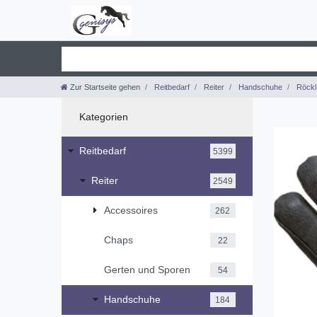
Zur Startseite gehen
Reitbedarf
Reiter
Handschuhe
Röckl
Kategorien
Reitbedarf
5399
Reiter
2549
Accessoires
262
Chaps
22
Gerten und Sporen
54
Handschuhe
184