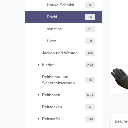
Hauke Schmidt
8
Röckl
74
sonstige
21
Uvex
10
Jacken und Westen
324
Kinder
259
Reithelme und
107
Sicherheitswesten
Reithosen
473
Reitsocken
141
Reitstiefel
199
Beschr