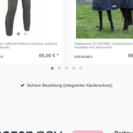
 Softshell Reithose Emperor anthrazit
Waldhausen ECONOMIC Outdoordecke l
llbesatz
nachtblau mit Linersystem
65,00 € *
69
5 €
UVP 84,95 €
Sichere Bezahlung (integrierter Käuferschutz)