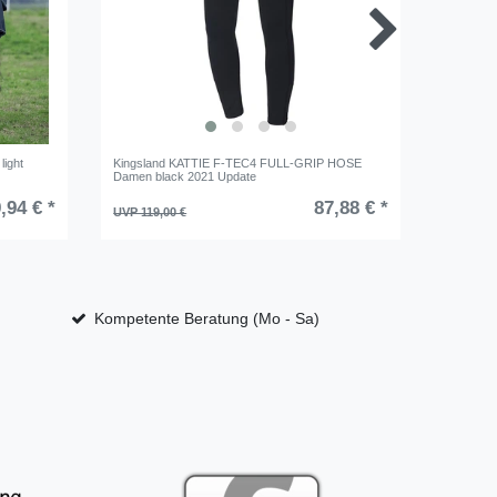
ight
Kingsland KATTIE F-TEC4 FULL-GRIP HOSE
Roeckl W
Damen black 2021 Update
,94 € *
87,88 € *
UVP 119,00 €
UVP 79,9
Kompetente Beratung (Mo - Sa)