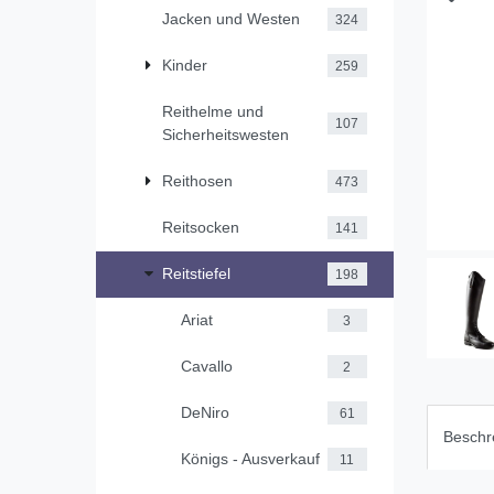
Jacken und Westen
324
Kinder
259
Reithelme und
107
Sicherheitswesten
Reithosen
473
Reitsocken
141
Reitstiefel
198
Ariat
3
Cavallo
2
DeNiro
61
Beschr
Königs - Ausverkauf
11