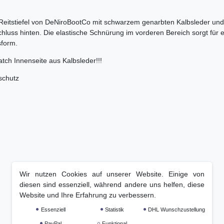
Reitstiefel von DeNiroBootCo mit schwarzem genarbten Kalbsleder un
hluss hinten. Die elastische Schnürung im vorderen Bereich sorgt für
sform.
tch Innenseite aus Kalbsleder!!!
schutz
Wir nutzen Cookies auf unserer Website. Einige von
diesen sind essenziell, während andere uns helfen, diese
Website und Ihre Erfahrung zu verbessern.
Essenziell
Statistik
DHL Wunschzustellung
PayPal
Funktional