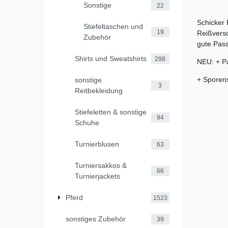
Sonstige
22
Schicker 
Stiefeltaschen und
19
Reißversc
Zubehör
gute Pas
Shirts und Sweatshirts
298
NEU: + Pa
+ Sporen
sonstige
3
Reitbekleidung
Stiefeletten & sonstige
94
Schuhe
Turnierblusen
63
Turniersakkos &
66
Turnierjackets
Pferd
1523
sonstiges Zubehör
39