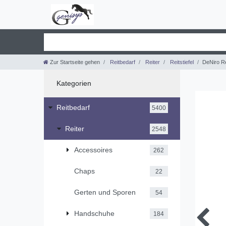
Zur Startseite gehen
Reitbedarf
Reiter
Reitstiefel
DeNiro Re
Kategorien
Reitbedarf
5400
Reiter
2548
Accessoires
262
Chaps
22
Gerten und Sporen
54
Handschuhe
184