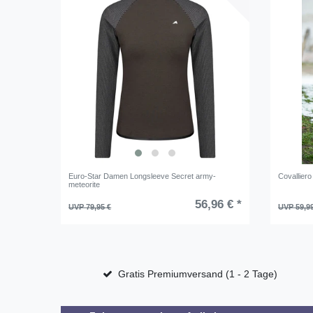
Euro-Star Damen Longsleeve Secret army-
Covallier
meteorite
56,96 € *
UVP 79,95 €
UVP 59,9
Gratis Premiumversand (1 - 2 Tage)