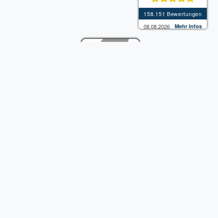
Vertrag widerrufen
97
/
5.00
mit
158.151
Bewertungen