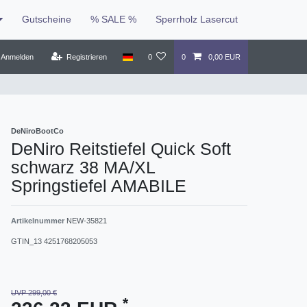
Gutscheine
% SALE %
Sperrholz Lasercut
Anmelden
Registrieren
0
0
0,00 EUR
DeNiroBootCo
DeNiro Reitstiefel Quick Soft
schwarz 38 MA/XL
Springstiefel AMABILE
Artikelnummer
NEW-35821
GTIN_13
4251768205053
UVP 299,00 €
*