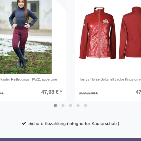
o Kinder Reitleggings HW/21 aubergine
Harrys Horse Softshell Jacke Kingston r
47,98 € *
47
9 €
UVP 59,90 €
Sichere Bezahlung (integrierter Käuferschutz)