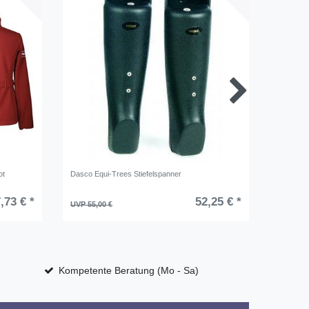
ot
Dasco Equi-Trees Stiefelspanner
Catago F
,73 € *
52,25 € *
UVP 55,00 €
UVP 69,9
Kompetente Beratung (Mo - Sa)