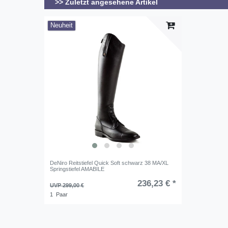
>> Zuletzt angesehene Artikel
Neuheit
DeNiro Reitstiefel Quick Soft schwarz 38 MA/XL
Springstiefel AMABILE
236,23 € *
UVP 299,00 €
1
Paar