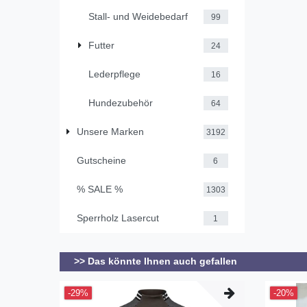
Stall- und Weidebedarf
99
Futter
24
Lederpflege
16
Hundezubehör
64
Unsere Marken
3192
Gutscheine
6
% SALE %
1303
Sperrholz Lasercut
1
>> Das könnte Ihnen auch gefallen
-29%
-20%