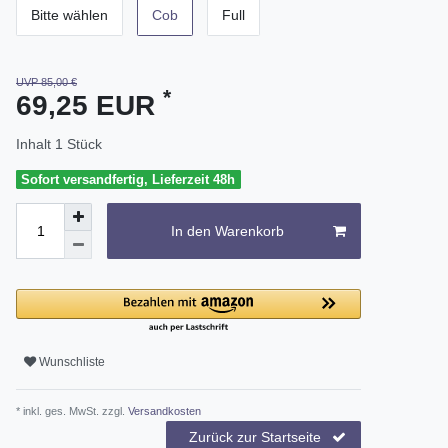
Bitte wählen
Cob
Full
UVP 85,00 €
*
69,25 EUR
Inhalt
1
Stück
Sofort versandfertig, Lieferzeit 48h
In den Warenkorb
Wunschliste
* inkl. ges. MwSt. zzgl.
Versandkosten
Zurück zur Startseite