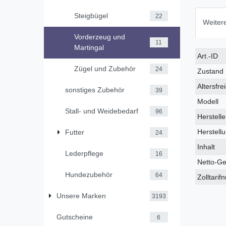
Steigbügel
22
Weitere
Vorderzeug und
11
Martingal
Technis
Wert
Art.-ID
Merkmal
Zügel und Zubehör
24
Zustand
Altersfre
sonstiges Zubehör
39
Modell
Stall- und Weidebedarf
96
Herstelle
Herstell
Futter
24
Inhalt
Lederpflege
16
Netto-Ge
Hundezubehör
64
Zolltari
Unsere Marken
3193
Gutscheine
6