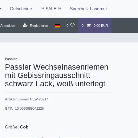
Gutscheine
% SALE %
Sperrholz Lasercut
Anmelden
Registrieren
0
0
0,00 EUR
Passier
Passier Wechselnasenriemen
mit Gebissringausschnitt
schwarz Lack, weiß unterlegt
Artikelnummer
NEW-26217
GTIN_13
0660989042226
Größe:
Cob