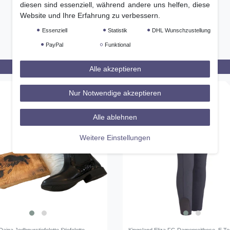
diesen sind essenziell, während andere uns helfen, diese
Website und Ihre Erfahrung zu verbessern.
Essenziell
Statistik
DHL Wunschzustellung
PayPal
Funktional
Alle akzeptieren
-28%
Nur Notwendige akzeptieren
Alle ablehnen
Weitere Einstellungen