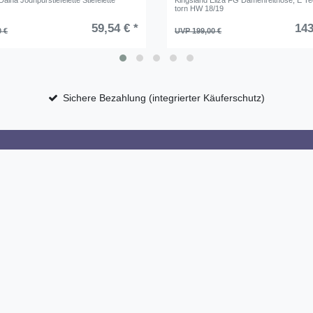
aina Jodhpurstiefelette Stiefelette
Kingsland Eliza FG Damenreithose, E Te
torn HW 18/19
59,54 € *
143
0 €
UVP 199,00 €
Sichere Bezahlung (integrierter Käuferschutz)