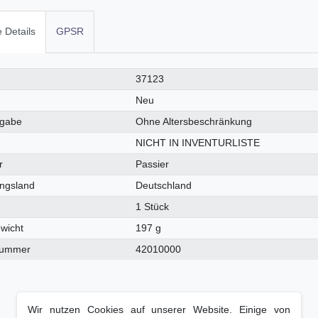
 Details
GPSR
ches
37123
Neu
igabe
Ohne Altersbeschränkung
NICHT IN INVENTURLISTE
r
Passier
ungsland
Deutschland
1 Stück
wicht
197 g
fnummer
42010000
Wir nutzen Cookies auf unserer Website. Einige von