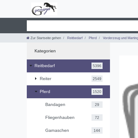
Zur Startseite gehen
Reitbedarf
Pferd
Vorderzeug und Marting
Kategorien
Reitbedarf
5396
Reiter
2549
Pferd
1520
Bandagen
29
Fliegenhauben
72
Gamaschen
144