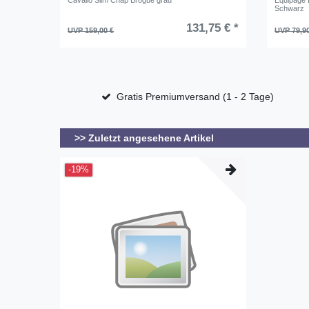
Cavallo Slim Chap Brogue grau
Equipage D
Schwarz
131,75 € *
UVP 159,00 €
UVP 79,9
Gratis Premiumversand (1 - 2 Tage)
>> Zuletzt angesehene Artikel
-19%