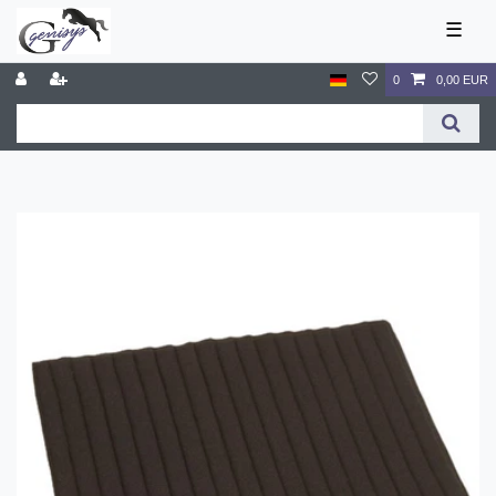
☰
0
0,00 EUR