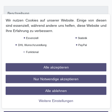
Beschreibung
Wir nutzen Cookies auf unserer Website. Einige von diesen
sind essenziell, während andere uns helfen, diese Website und
Weitere Details
Ihre Erfahrung zu verbessern.
Essenziell
Statistik
GPSR
DHL Wunschzustellung
PayPal
Funktional
paarweise
zum Schutz der Pferdebeine
Alle akzeptieren
weiches Material mit luftiger
Nur Notwendige akzeptieren
Schaumstofffüllung
mehrfach verwendbar
Alle ablehnen
maschinenwaschbar bei 30 °C
Weitere Einstellungen