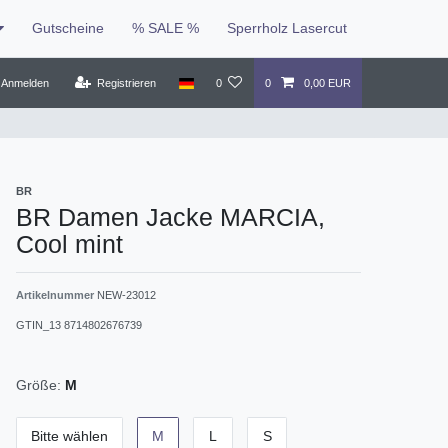
Gutscheine
% SALE %
Sperrholz Lasercut
Anmelden
Registrieren
0
0
0,00 EUR
BR
BR Damen Jacke MARCIA,
Cool mint
Artikelnummer
NEW-23012
GTIN_13
8714802676739
Größe:
M
Bitte wählen
M
L
S