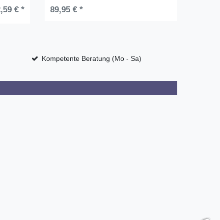
,59 € *
89,95 € *
UVP 119,
Kompetente Beratung (Mo - Sa)