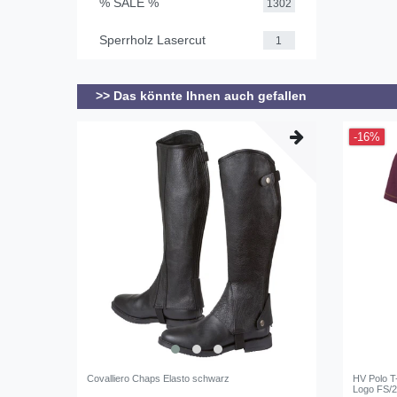
% SALE %
1302
Sperrholz Lasercut
1
>> Das könnte Ihnen auch gefallen
-16%
Covalliero Chaps Elasto schwarz
HV Polo T
Logo FS/