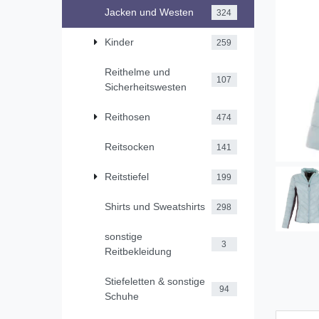
Jacken und Westen
324
Kinder
259
Reithelme und
107
Sicherheitswesten
Reithosen
474
Reitsocken
141
Reitstiefel
199
Shirts und Sweatshirts
298
sonstige
3
Reitbekleidung
Stiefeletten & sonstige
94
Schuhe