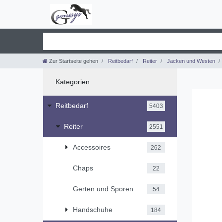
Zur Startseite gehen
Reitbedarf
Reiter
Jacken und Westen
Kategorien
Reitbedarf
5403
Reiter
2551
Accessoires
262
Chaps
22
Gerten und Sporen
54
Handschuhe
184