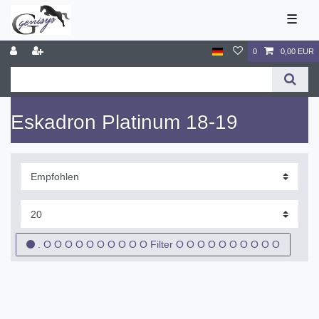
☰
0
0,00 EUR
Eskadron Platinum 18-19
. O O O O O O O O O O Filter O O O O O O O O O O