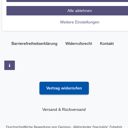
Alle ablehnen
Weitere Einstellungen
Impressum
Daten­schutz­erklärung
AGB
Barrierefreiheitserklärung
Widerrufs­recht
Kontakt
Vertrag widerrufen
Versand & Rückversand
Durchschnittliche Bewertung von
Genisys - Mähroboter Spezialist: Zubehör