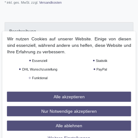
* inkl. ges. MwSt. zzgl.
Versandkosten
Beschreibung
Wir nutzen Cookies auf unserer Website. Einige von diesen
sind essenziell, während andere uns helfen, diese Website und
Weitere Details
Ihre Erfahrung zu verbessern.
Essenziell
Statistik
GPSR
DHL Wunschzustellung
PayPal
Funktional
Alle akzeptieren
Premium Rindsleder - Stiefelette
Lederinnenfutter
Nur Notwendige akzeptieren
Ultima RS® Sohlen Technologie
® Komforteinlegsohle
Beidseitiger Elastikeinsatz
Alle ablehnen
Frontzip - Stiefelette
Einstiegsschlaufe
Weitere Einstellungen