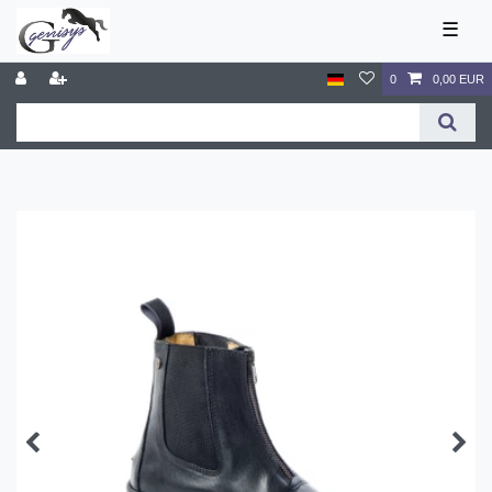
☰
0
0,00 EUR