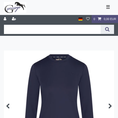
☰
0
0,00 EUR