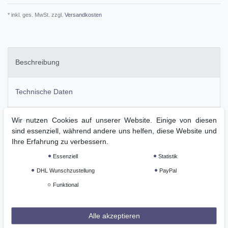
* inkl. ges. MwSt. zzgl.
Versandkosten
Beschreibung
Technische Daten
Wir nutzen Cookies auf unserer Website. Einige von diesen
Weitere Details
sind essenziell, während andere uns helfen, diese Website und
Ihre Erfahrung zu verbessern.
GPSR
Essenziell
Statistik
DHL Wunschzustellung
PayPal
Langärmeliges T-Shirt mit figurbetontem Rundhalsausschnitt und
Funktional
UV-Schutz, um die Haut vor Sonneneinstrahlung zu schützen.
Lasergeschnittener Halbmond-Saum und Ärmelabschluss.
Abgerundete Seitennähte, Verzierung an der Seitennaht und am
Alle akzeptieren
Ärmel und Strasssteine auf der Br