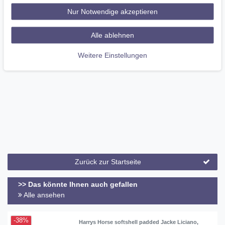
Nur Notwendige akzeptieren
Langärmeliges T-Shirt mit figurbetontem Rundhalsausschnitt und
UV-Schutz, um die Haut vor Sonneneinstrahlung zu schützen.
Alle ablehnen
Lasergeschnittener Halbmond-Saum und Ärmelabschluss.
Abgerundete Seitennähte, Verzierung an der Seitennaht und am
Weitere Einstellungen
Ärmel und Strasssteine auf der Brust.
Zurück zur Startseite
>> Das könnte Ihnen auch gefallen
Alle ansehen
-38%
Harrys Horse softshell padded Jacke Liciano,