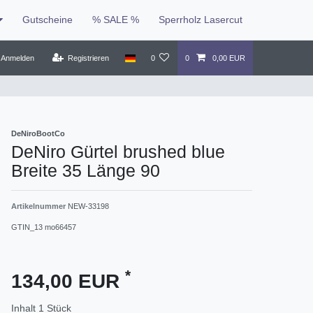
Gutscheine
% SALE %
Sperrholz Lasercut
Anmelden
Registrieren
0
0
0,00 EUR
DeNiroBootCo
DeNiro Gürtel brushed blue
Breite 35 Länge 90
Artikelnummer
NEW-33198
GTIN_13
mo66457
*
134,00 EUR
Inhalt
1
Stück