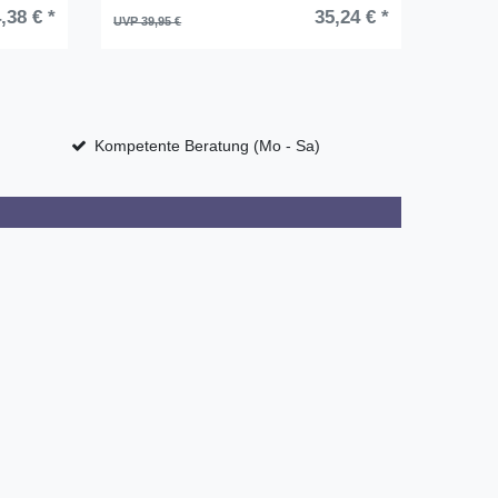
,38 € *
35,24 € *
UVP 39,95 €
UVP 159,
Kompetente Beratung (Mo - Sa)