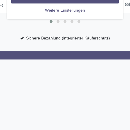
28,41 € *
84
0 €
UVP 99,95 €
Weitere Einstellungen
Sichere Bezahlung (integrierter Käuferschutz)