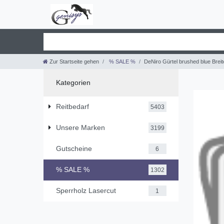
Zur Startseite gehen
% SALE %
DeNiro Gürtel brushed blue Brei
Kategorien
Reitbedarf
5403
Unsere Marken
3199
Gutscheine
6
% SALE %
1302
Sperrholz Lasercut
1