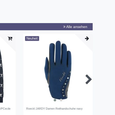
Alle ansehen
Neuheit
-28%
VPCecile
Roeckl JARDY Damen Reithandschuhe navy
Cavallo 
washed 