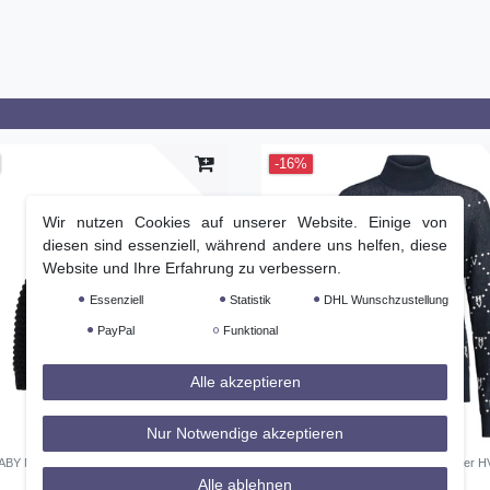
-16%
Wir nutzen Cookies auf unserer Website. Einige von
diesen sind essenziell, während andere uns helfen, diese
Website und Ihre Erfahrung zu verbessern.
Essenziell
Statistik
DHL Wunschzustellung
PayPal
Funktional
Alle akzeptieren
Nur Notwendige akzeptieren
GABY Mütze black Sportswear HW 2023
HV POLO Rollkragen Damen Pullover H
navy
Alle ablehnen