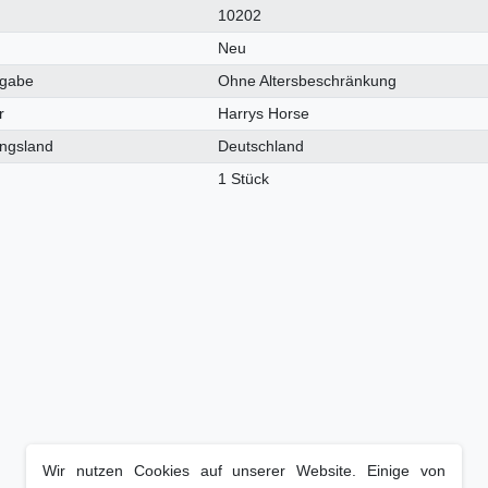
ches
10202
Neu
igabe
Ohne Altersbeschränkung
r
Harrys Horse
ungsland
Deutschland
1 Stück
Wir nutzen Cookies auf unserer Website. Einige von