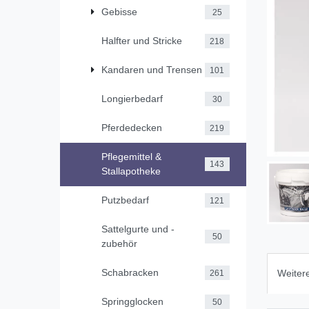
Gebisse
25
Halfter und Stricke
218
Kandaren und Trensen
101
Longierbedarf
30
Pferdedecken
219
Pflegemittel &
143
Stallapotheke
Putzbedarf
121
Sattelgurte und -
50
zubehör
Schabracken
Weitere
261
Springglocken
50