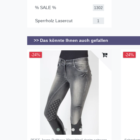
% SALE %
1302
Sperrholz Lasercut
1
>> Das könnte Ihnen auch gefallen
-24%
-24%