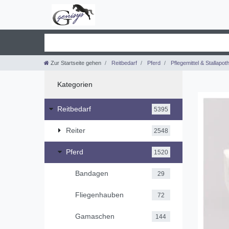
Zur Startseite gehen
Reitbedarf
Pferd
Pflegemittel & Stallapot
Kategorien
Reitbedarf
5395
Reiter
2548
Pferd
1520
Bandagen
29
Fliegenhauben
72
Gamaschen
144