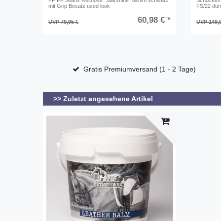
PFIFF Jeans Reithose "Starshine" denim schwarz
Schockemö
mit Grip Besatz used look
FS/22 dün
60,98 € *
UVP 79,95 €
UVP 149,
Gratis Premiumversand (1 - 2 Tage)
>> Zuletzt angesehene Artikel