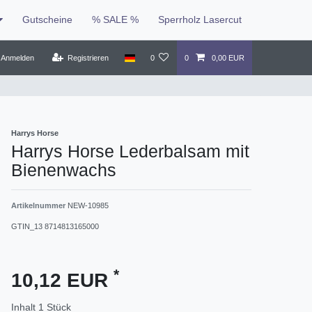
Gutscheine
% SALE %
Sperrholz Lasercut
Anmelden
Registrieren
0
0
0,00 EUR
Harrys Horse
Harrys Horse Lederbalsam mit
Bienenwachs
Artikelnummer
NEW-10985
GTIN_13
8714813165000
*
10,12 EUR
Inhalt
1
Stück