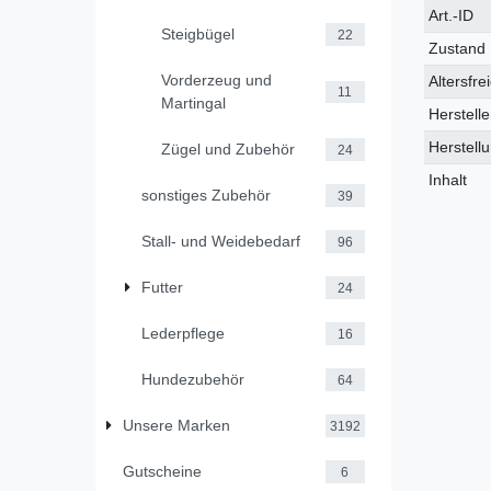
Technis
Wert
Art.-ID
Steigbügel
22
Merkmal
Zustand
Vorderzeug und
Altersfre
11
Martingal
Herstelle
Herstell
Zügel und Zubehör
24
Inhalt
sonstiges Zubehör
39
Stall- und Weidebedarf
96
Futter
24
Lederpflege
16
Hundezubehör
64
Unsere Marken
3192
Gutscheine
6