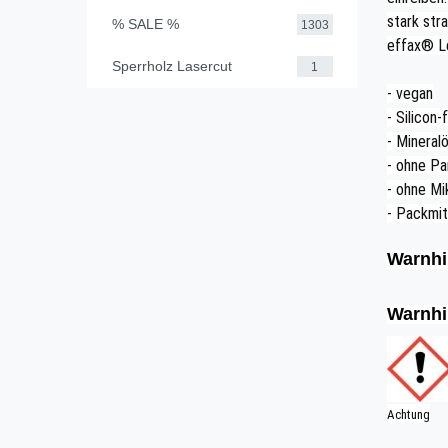
stark str
% SALE %
1303
effax® L
Sperrholz Lasercut
1
- vegan
- Silicon-f
- Mineralö
- ohne P
- ohne Mi
- Packmit
Warnhi
Warnhi
Achtung