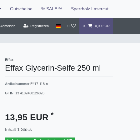
Gutscheine
% SALE %
Sperrholz Lasercut
Anmelden
Registrieren
0
0
0,00 EUR
Effax
Effax Glycerin-Seife 250 ml
Artikelnummer
Eff17-118-n
GTIN_13
4102460126026
*
13,95 EUR
Inhalt
1
Stück