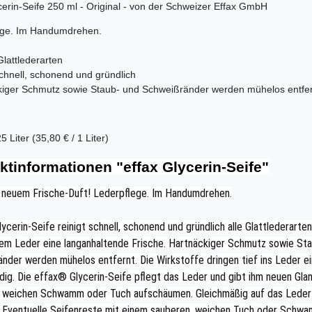
cerin-Seife 250 ml - Original - von der Schweizer Effax GmbH
ege. Im Handumdrehen.
 Glattlederarten
 schnell, schonend und gründlich
ckiger Schmutz sowie Staub- und Schweißränder werden mühelos entfe
25 Liter (35,80 € / 1 Liter)
ktinformationen "effax Glycerin-Seife"
 neuem Frische-Duft! Lederpflege. Im Handumdrehen.
ycerin-Seife reinigt schnell, schonend und gründlich alle Glattlederarte
dem Leder eine langanhaltende Frische. Hartnäckiger Schmutz sowie St
nder werden mühelos entfernt. Die Wirkstoffe dringen tief ins Leder e
ig. Die effax® Glycerin-Seife pflegt das Leder und gibt ihm neuen Glan
, weichen Schwamm oder Tuch aufschäumen. Gleichmäßig auf das Leder
. Eventuelle Seifenreste mit einem sauberen, weichen Tuch oder Schw