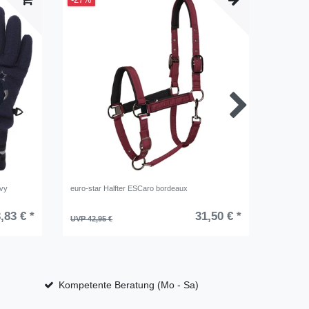
-27%
-26%
avy
euro-star Halfter ESCaro bordeaux
HV Polo 
2022
,83 € *
31,50 € *
UVP 42,95 €
UVP 119,
Kompetente Beratung (Mo - Sa)