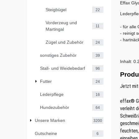
Effax Gly
Steigbügel
22
Lederpfl
Vorderzeug und
11
- für alle
Martingal
- reinigt
- hartnä
Zügel und Zubehör
24
sonstiges Zubehör
39
Inhalt: 0.
Stall- und Weidebedarf
96
Produ
Futter
24
Jetzt mit
Lederpflege
16
effax® Gl
Hundezubehör
64
verleiht 
Schweißrä
Unsere Marken
3200
geschmeid
feuchten
Gutscheine
6
einreiben