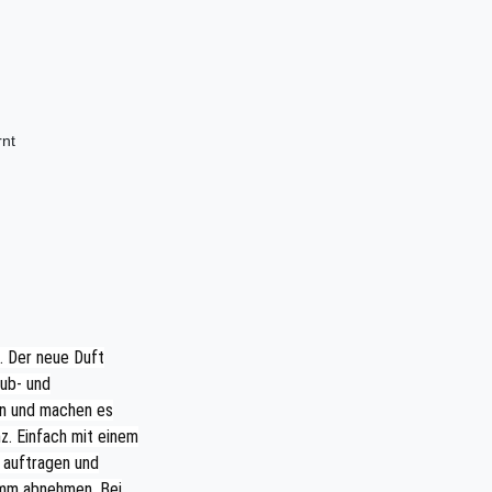
rnt
n. Der neue Duft
aub- und
in und machen es
z. Einfach mit einem
 auftragen und
amm abnehmen. Bei