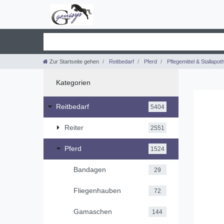
Zur Startseite gehen
Reitbedarf
Pferd
Pflegemittel & Stallapot
Kategorien
Reitbedarf
5404
Reiter
2551
Pferd
1524
Bandagen
29
Fliegenhauben
72
Gamaschen
144