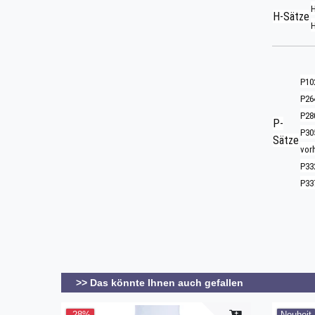
H
H-Sätze
H
P102
P26
P28
P-
P30
Sätze
vor
P332
P337
>> Das könnte Ihnen auch gefallen