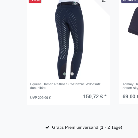
-28%
Neuheit
Equiline Damen Reithose Costanzac Vollbesatz
Tommy Hil
dunkelblau
desert sk
150,72 € *
69,00 
UVP 209,00 €
Gratis Premiumversand (1 - 2 Tage)