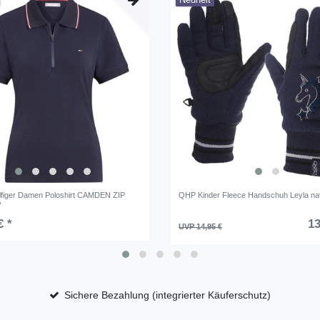
Neuheit
figer Damen Poloshirt CAMDEN ZIP
QHP Kinder Fleece Handschuh Leyla n
y
€ *
13
UVP 14,95 €
Sichere Bezahlung (integrierter Käuferschutz)