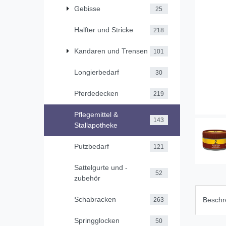
Gebisse
25
Halfter und Stricke
218
Kandaren und Trensen
101
Longierbedarf
30
Pferdedecken
219
Pflegemittel &
143
Stallapotheke
Putzbedarf
121
Sattelgurte und -
52
zubehör
Schabracken
Beschr
263
Springglocken
50