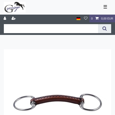
☰
0
0,00 EUR