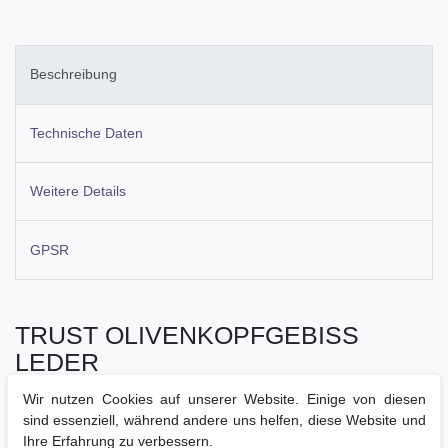
Beschreibung
Technische Daten
Weitere Details
GPSR
TRUST OLIVENKOPFGEBISS
LEDER
Mundstück ist eine Stange und besitzt einen Kern aus
Wir nutzen Cookies auf unserer Website. Einige von diesen
Nylon, welcher mit Leder ummantelt wird
sind essenziell, während andere uns helfen, diese Website und
das Leder ist ohne Chemikalien gegerbt
Ihre Erfahrung zu verbessern.