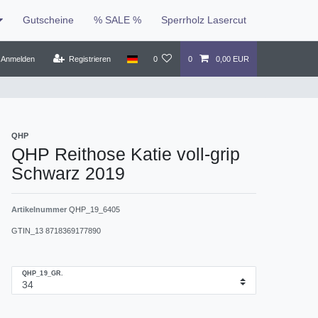
Gutscheine
% SALE %
Sperrholz Lasercut
Anmelden
Registrieren
0
0
0,00 EUR
QHP
QHP Reithose Katie voll-grip
Schwarz 2019
Artikelnummer
QHP_19_6405
GTIN_13
8718369177890
QHP_19_GR.