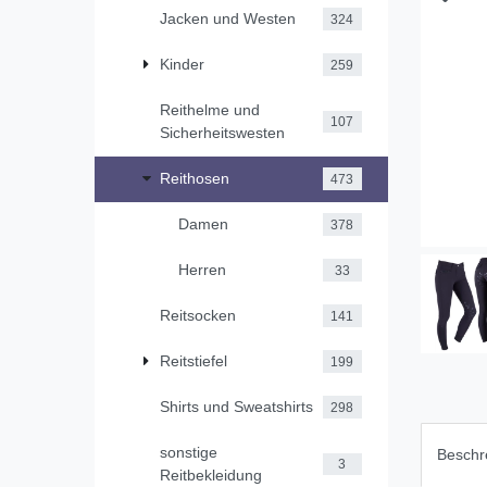
Jacken und Westen
324
Kinder
259
Reithelme und
107
Sicherheitswesten
Reithosen
473
Damen
378
Herren
33
Reitsocken
141
Reitstiefel
199
Shirts und Sweatshirts
298
sonstige
Beschr
3
Reitbekleidung