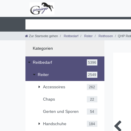
Zur Startseite gehen
Reitbedarf
Reiter
Reithosen
QHP Reit
Kategorien
Reitbedarf
5396
Reiter
2549
Accessoires
262
Chaps
22
Gerten und Sporen
54
Handschuhe
184