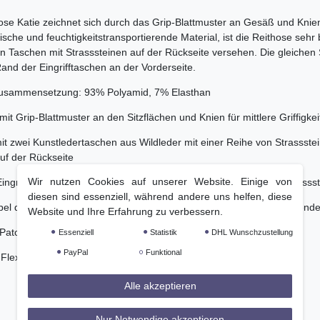
ose Katie zeichnet sich durch das Grip-Blattmuster an Gesäß und Knie
ische und feuchtigkeitstransportierende Material, ist die Reithose sehr
en Taschen mit Strasssteinen auf der Rückseite versehen. Die gleichen 
and der Eingrifftaschen an der Vorderseite.
zusammensetzung: 93% Polyamid, 7% Elasthan
mit Grip-Blattmuster an den Sitzflächen und Knien für mittlere Griffigkei
mit zwei Kunstledertaschen aus Wildleder mit einer Reihe von Strassste
uf der Rückseite
Wir nutzen Cookies auf unserer Website. Einige von
Eingrifftaschen auf der Vorderseite mit einer Wildlederkante mit Strasss
diesen sind essenziell, während andere uns helfen, diese
el durch das hochelastische Gewebe mit feuchtigkeitstransportierend
Website und Ihre Erfahrung zu verbessern.
-Patch am Bund
Essenziell
Statistik
DHL Wunschzustellung
PayPal
Funktional
-Flexbeinen
Alle akzeptieren
Nur Notwendige akzeptieren