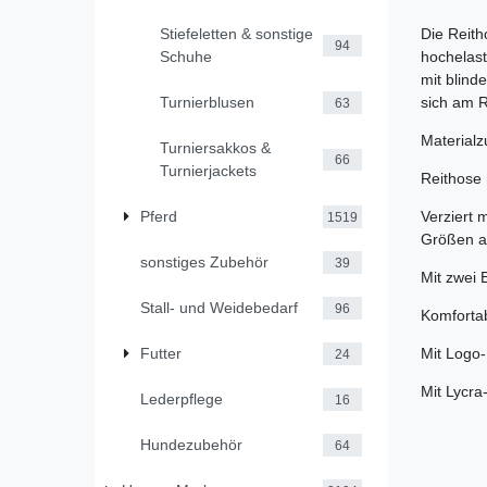
Die Reith
Stiefeletten & sonstige
94
hochelast
Schuhe
mit blind
sich am R
Turnierblusen
63
Material
Turniersakkos &
66
Turnierjackets
Reithose 
Verziert 
Pferd
1519
Größen a
sonstiges Zubehör
39
Mit zwei 
Stall- und Weidebedarf
96
Komfortab
Mit Logo
Futter
24
Mit Lycra
Lederpflege
16
Hundezubehör
64