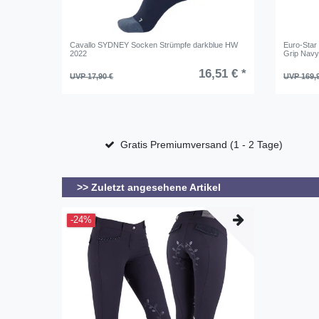
Cavallo SYDNEY Socken Strümpfe darkblue HW
Euro-Star
2022
Grip Nav
16,51 € *
UVP 17,90 €
UVP 169,
Gratis Premiumversand (1 - 2 Tage)
>> Zuletzt angesehene Artikel
-24%