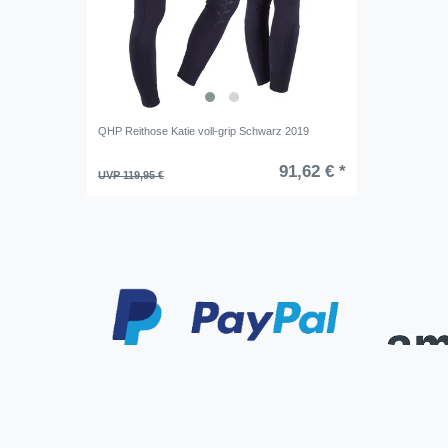
QHP Reithose Katie voll-grip Schwarz 2019
91,62 € *
UVP 119,95 €