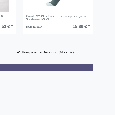
eiß
Cavallo SYDNEY Unisex Kniestrumpf sea green
Covallie
Sportswear FS 23
,53 € *
15,86 € *
UVP 16,90 €
UVP 69,9
Kompetente Beratung (Mo - Sa)