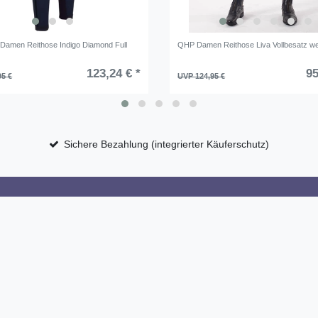
 Damen Reithose Indigo Diamond Full
QHP Damen Reithose Liva Vollbesatz w
y
123,24 € *
95
95 €
UVP 124,95 €
Sichere Bezahlung (integrierter Käuferschutz)