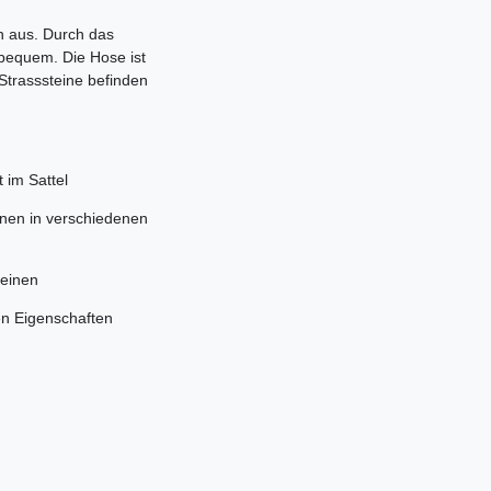
n aus. Durch das
 bequem. Die Hose ist
Strasssteine befinden
t im Sattel
inen in verschiedenen
teinen
en Eigenschaften