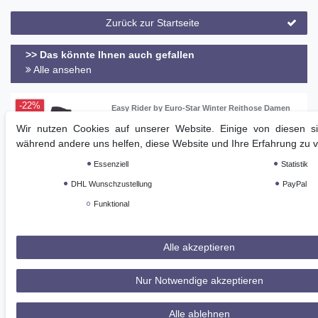
Zurück zur Startseite
>> Das könnte Ihnen auch gefallen
Alle ansehen
-22%
Easy Rider by Euro-Star Winter Reithose Damen
Emilie FullGrip Periscope
Wir nutzen Cookies auf unserer Website. Einige von diesen sin
101,04 € *
UVP 129,95 €
während andere uns helfen, diese Website und Ihre Erfahrung zu 
Artikel anzeigen
Essenziell
Statistik
DHL Wunschzustellung
PayPal
Funktional
Gratis Premiumversand (1 - 2 Tage)
Sichere Bezahlung (integrierter Käuferschutz)
Alle akzeptieren
Kompetente Beratung (Mo - Sa)
>> Zuletzt angesehene Artikel
Nur Notwendige akzeptieren
Metalab Dressurkandare, 16mm, 50mm Anzüge
Alle ablehnen