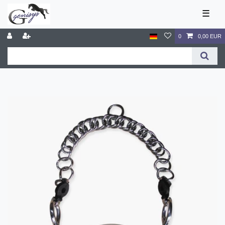
☰
0
0,00 EUR