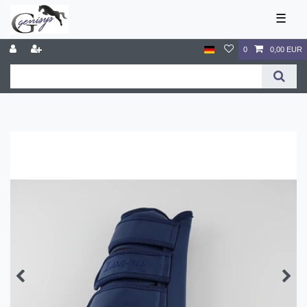
☰
0
0,00 EUR