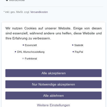
Wunschliste
* inkl. ges. MwSt. zzgl.
Versandkosten
Wir nutzen Cookies auf unserer Website. Einige von diesen
sind essenziell, während andere uns helfen, diese Website und
Weitere Details
Ihre Erfahrung zu verbessern.
Essenziell
Statistik
GPSR
DHL Wunschzustellung
PayPal
Funktional
Technisches
Wert
Art.-ID
36604
Merkmal
Zustand
Neu
Alle akzeptieren
Altersfreigabe
Ohne Altersbeschränkung
Nur Notwendige akzeptieren
Hersteller
Interapi
Herstellungsland
Deutschland
Alle ablehnen
Inhalt
1 Stück
Weitere Einstellungen
Zolltarifnummer
42010000