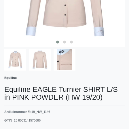
Equiline
Equiline EAGLE Turnier SHIRT L/S
in PINK POWDER (HW 19/20)
Artikelnummer
Eq19_HW_1146
GTIN_13
8033141576686