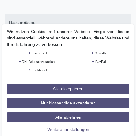
Beschreibung
Wir nutzen Cookies auf unserer Website. Einige von diesen
sind essenziell, während andere uns helfen, diese Website und
Technische Daten
Ihre Erfahrung zu verbessern.
Essenziell
Statistik
Weitere Details
DHL Wunschzustellung
PayPal
Funktional
GPSR
Alle akzeptieren
Equiline EAGLE: Turnier SHIRT L/S in der Farbe PINK POWDER.
Aus der aktuellen Herbst-/Winterkollektion (2019 2020) von
Nur Notwendige akzeptieren
Equiline.
Alle ablehnen
ACHTUNG: italienische Größen!
Weitere Einstellungen