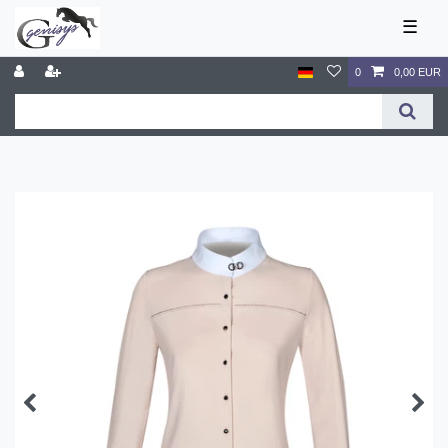
☰
0
0,00 EUR