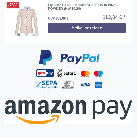
-28%
Equiline EAGLE Turnier SHIRT L/S in PINK
POWDER (HW 19/20)
113,84 € *
UVP 159,00 €
Artikel anzeigen