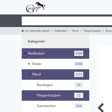
Zur Startseite gehen
Reitbedarf
Pferd
Fliegenhauben
Buss
Kategorien
Reitbedarf
5399
Reiter
2549
Pferd
1522
Bandagen
29
Fliegenhauben
72
Gamaschen
144