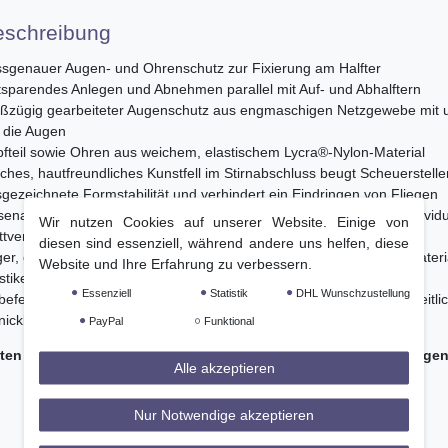
eschreibung
sgenauer Augen- und Ohrenschutz zur Fixierung am Halfter
tsparendes Anlegen und Abnehmen parallel mit Auf- und Abhalftern
ßzügig gearbeiteter Augenschutz aus engmaschigen Netzgewebe mit 
 die Augen
fteil sowie Ohren aus weichem, elastischem Lycra®-Nylon-Material
ches, hautfreundliches Kunstfell im Stirnabschluss beugt Scheuerstellen
gezeichnete Formstabilität und verhindert ein Eindringen von Fliegen
enabschluss aus weichem, elastischem Lycra®-Nylon-Material individu
Wir nutzen Cookies auf unserer Website. Einige von
ttverschluss
diesen sind essenziell, während andere uns helfen, diese
er, gleichzeitig komfortabler Kantenabschluss dank elastischem Materi
Website und Ihre Erfahrung zu verbessern.
stikeinsätze seitlich und auf dem auf Nasenrücken
Essenziell
Statistik
DHL Wunschzustellung
befestigen mittels Klettverschlüssen am Halfter im Backen- sowie seitli
ickbereich
PayPal
Funktional
hten Sie stets auf einen korrekten Sitz des Halfters und der Flieg
Alle akzeptieren
Nur Notwendige akzeptieren