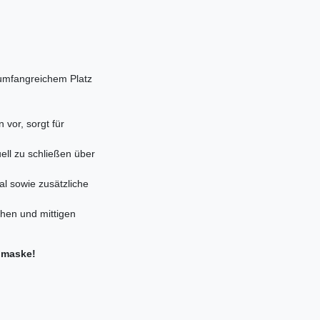
umfangreichem Platz
 vor, sorgt für
ell zu schließen über
al sowie zusätzliche
chen und mittigen
enmaske!