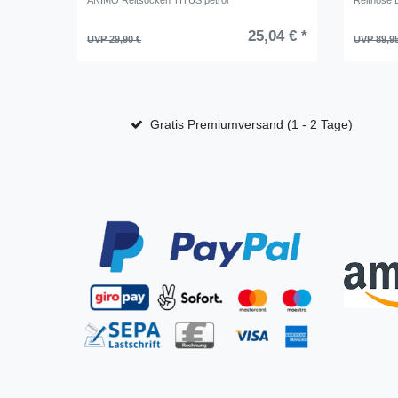
ANIMO Reitsocken TITUS petrol
Reithose 
25,04 € *
UVP 29,90 €
UVP 89,9
Gratis Premiumversand (1 - 2 Tage)