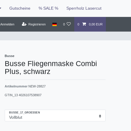
Gutscheine
% SALE %
Sperrholz Lasercut
Anmelden
Registrieren
0
0
0,00 EUR
Busse
Busse Fliegenmaske Combi
Plus, schwarz
Artikelnummer
NEW-28827
GTIN_13
4026107538907
BUSSE_17_GROESSEN