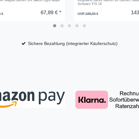
BR Magda Damen 3/4 Silikon Light taupe
Kingsland Jacke Marion für Damen, watti
Schwarz F/S 18
67,89 € *
143
5 €
UVP 199,00 €
Sichere Bezahlung (integrierter Käuferschutz)