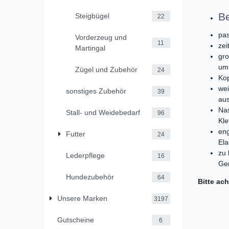
B
Steigbügel
22
pas
Vorderzeug und
11
zei
Martingal
gro
um
Zügel und Zubehör
24
Kop
wei
sonstiges Zubehör
39
aus
Nas
Stall- und Weidebedarf
96
Kle
eng
Futter
24
Ela
zu 
Lederpflege
16
Gen
Hundezubehör
64
Bitte ac
Unsere Marken
3197
Gutscheine
6